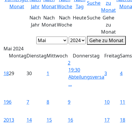
Nach
Nach
Nach
Heute
Suche
Gehe
Jahr
Monat
Woche
zu
Monat
Gehe zu Monat
Mai 2024
Montag
Dienstag
Mittwoch
Donnerstag
Freitag
Sams
2
19:30
18
29
30
1
3
4
Abteilungsversa
...
19
6
7
8
9
10
11
20
13
14
15
16
17
18