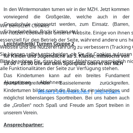
In den Wintermonaten turnen wir in der MZH. Jetzt kommen
vorwiegend die Großgeräte, welche auch in der
Grundschule eingesetzt werden, zum Einsatz. (Barren,
Wir benutzen Cookies
Schwebebalken, Bock, Kasten etc.)
Wir nutzen Cookies auf unserer Website. Einige von ihnen 
essenziell für den Betrieb der Seite, während andere uns he
Leichtathletik/ Turnen Gruppe 2
Website und die Nutzererfahrung zu verbessern (Tracking 
Sie können selbst entscheiden, ob Sie die Cookies zulasse
für Kinder und Jugendliche ab 5. Klasse, mittwochs von
Bitte beachten Sie, dass bei einer Ablehnung womöglich n
19:00 – 20:00 Uhr auf dem Sportplatz oder in der MZH
alle Funktionalitäten der Seite zur Verfügung stehen.
Das Kinderturnen kann auf ein breites Fundament
Akzeptieren
Ablehnen
sportartübergreifender Basiselemente zurückgreifen.
Kinderturnen bildet somit die Basis für ein vielseitiges und
Weitere Informationen
|
Impressum
möglichst lebenslanges Sporttreiben. Bei uns haben auch
die „Großen“ noch Spaß und Freude am Sport treiben in
unserem Verein.
Ansprechpartner: