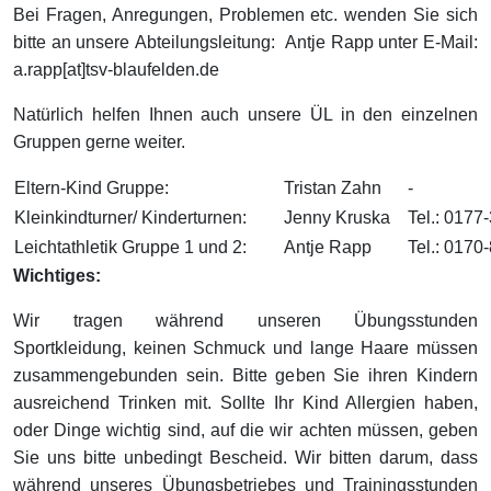
Bei Fragen, Anregungen, Problemen etc. wenden Sie sich
bitte an unsere
Abteilungsleitung: Antje Rapp unter E-Mail:
a.rapp[at]tsv-blaufelden.de
Natürlich helfen Ihnen auch unsere ÜL in den einzelnen
Gruppen gerne weiter.
Eltern-Kind Gruppe:
Tristan Zahn
-
Kleinkindturner/ Kinderturnen:
Jenny Kruska
Tel.: 017
Leichtathletik Gruppe 1 und 2:
Antje Rapp
Tel.: 0170
Wichtiges:
Wir tragen während unseren Übungsstunden
Sportkleidung, keinen Schmuck und lange Haare müssen
zusammengebunden sein. Bitte geben Sie ihren Kindern
ausreichend Trinken mit. Sollte Ihr Kind Allergien haben,
oder Dinge wichtig sind, auf die wir achten müssen, geben
Sie uns bitte unbedingt Bescheid. Wir bitten darum, dass
während unseres Übungsbetriebes und Trainingsstunden