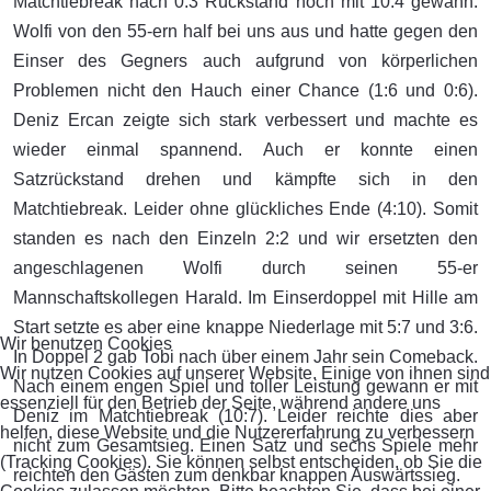
Matchtiebreak nach 0:3 Rückstand noch mit 10:4 gewann.
Wolfi von den 55-ern half bei uns aus und hatte gegen den
Einser des Gegners auch aufgrund von körperlichen
Problemen nicht den Hauch einer Chance (1:6 und 0:6).
Deniz Ercan zeigte sich stark verbessert und machte es
wieder einmal spannend. Auch er konnte einen
Satzrückstand drehen und kämpfte sich in den
Matchtiebreak. Leider ohne glückliches Ende (4:10). Somit
standen es nach den Einzeln 2:2 und wir ersetzten den
angeschlagenen Wolfi durch seinen 55-er
Mannschaftskollegen Harald. Im Einserdoppel mit Hille am
Start setzte es aber eine knappe Niederlage mit 5:7 und 3:6.
Wir benutzen Cookies
In Doppel 2 gab Tobi nach über einem Jahr sein Comeback.
Wir nutzen Cookies auf unserer Website. Einige von ihnen sind
Nach einem engen Spiel und toller Leistung gewann er mit
essenziell für den Betrieb der Seite, während andere uns
Deniz im Matchtiebreak (10:7). Leider reichte dies aber
helfen, diese Website und die Nutzererfahrung zu verbessern
nicht zum Gesamtsieg. Einen Satz und sechs Spiele mehr
(Tracking Cookies). Sie können selbst entscheiden, ob Sie die
reichten den Gästen zum denkbar knappen Auswärtssieg.