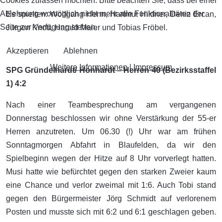
Cookies zulassen möchten. Bitte beachten Sie, dass bei einer
Ablehnung womöglich nicht mehr alle Funktionalitäten der
Es spielten: Wolfgang Henn, Hartmut Hildner, Deniz Ercan,
Seite zur Verfügung stehen.
Jürgen Knott, Harald Maier und Tobias Fröbel.
Akzeptieren
Ablehnen
Weitere Informationen
|
Impressum
SPG Gründelhardt/ Honhardt – Herren 40 (Bezirksstaffel
1) 4:2
Nach einer Teambesprechung am vergangenen
Donnerstag beschlossen wir ohne Verstärkung der 55-er
Herren anzutreten. Um 06.30 (!) Uhr war am frühen
Sonntagmorgen Abfahrt in Blaufelden, da wir den
Spielbeginn wegen der Hitze auf 8 Uhr vorverlegt hatten.
Musi hatte wie befürchtet gegen den starken Zweier kaum
eine Chance und verlor zweimal mit 1:6. Auch Tobi stand
gegen den Bürgermeister Jörg Schmidt auf verlorenem
Posten und musste sich mit 6:2 und 6:1 geschlagen geben.