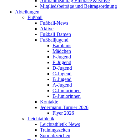
Aufnahmeantrag Embrace & Move
Mitgliedsbeiträge und Beitragsordnung
Abteilungen
Fußball
Fußball-News
Aktive
Fußball-Damen
Fußballjugend
Bambinis
Mädchen
F-Jugend
E-Jugend
D-Jugend
C-Jugend
B-Jugend
A-Jugend
C-Juniorinnen
B-Juniorinnen
Kontakte
Jedermann-Turnier 2026
Flyer 2026
Leichtathletik
Leichtathletik-News
Trainingszeiten
Sportabzeichen