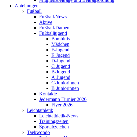
Mitgliedsbeiträge und Beitragsordnung
Abteilungen
Fußball
Fußball-News
Aktive
Fußball-Damen
Fußballjugend
Bambinis
Mädchen
F-Jugend
E-Jugend
D-Jugend
C-Jugend
B-Jugend
A-Jugend
C-Juniorinnen
B-Juniorinnen
Kontakte
Jedermann-Turnier 2026
Flyer 2026
Leichtathletik
Leichtathletik-News
Trainingszeiten
Sportabzeichen
Taekwondo