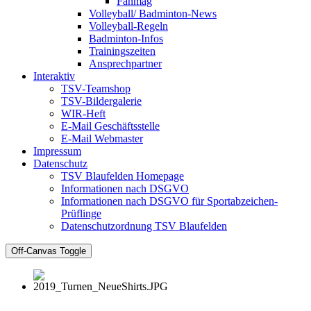
Fanmag
Volleyball/ Badminton-News
Volleyball-Regeln
Badminton-Infos
Trainingszeiten
Ansprechpartner
Interaktiv
TSV-Teamshop
TSV-Bildergalerie
WIR-Heft
E-Mail Geschäftsstelle
E-Mail Webmaster
Impressum
Datenschutz
TSV Blaufelden Homepage
Informationen nach DSGVO
Informationen nach DSGVO für Sportabzeichen-
Prüflinge
Datenschutzordnung TSV Blaufelden
Off-Canvas Toggle