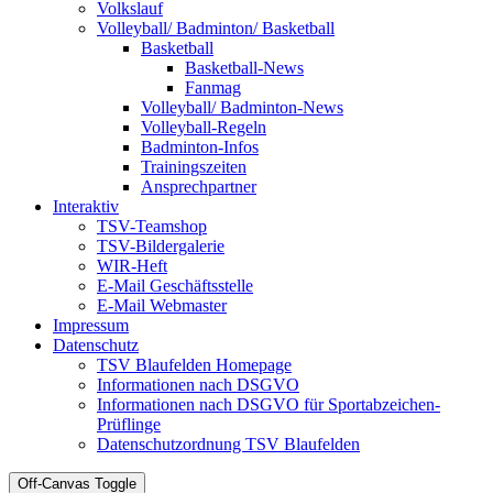
Volkslauf
Volleyball/ Badminton/ Basketball
Basketball
Basketball-News
Fanmag
Volleyball/ Badminton-News
Volleyball-Regeln
Badminton-Infos
Trainingszeiten
Ansprechpartner
Interaktiv
TSV-Teamshop
TSV-Bildergalerie
WIR-Heft
E-Mail Geschäftsstelle
E-Mail Webmaster
Impressum
Datenschutz
TSV Blaufelden Homepage
Informationen nach DSGVO
Informationen nach DSGVO für Sportabzeichen-
Prüflinge
Datenschutzordnung TSV Blaufelden
Off-Canvas Toggle