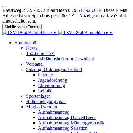
Kleistweg 21/2, 74572 Blaufelden
0 79 53 / 92 66 44
Diese E-Mail-
Adresse ist vor Spambots geschützt! Zur Anzeige muss JavaScript
eingeschaltet sein.
Mobile Menu Toggle
Hauptmenü
News
150 Jahre TSV
Jubiläumsheft zum Download
Vorstand
Satzung, Ordnungen, Leitbild
Satzung
Jugendordnung
Ehrenordnung
Leitbild
Sportanlagen
Hallenbelegungsplan
Mitglied werden
Aufnahmeantrag
Aufnahmeantrag Dance4Teens
Aufnahmeantrag Männergymnastik
Aufnahmeantrag Salsation