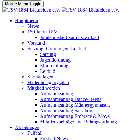
Mobile Menu Toggle
Hauptmenü
News
150 Jahre TSV
Jubiläumsheft zum Download
Vorstand
Satzung, Ordnungen, Leitbild
Satzung
Jugendordnung
Ehrenordnung
Leitbild
Sportanlagen
Hallenbelegungsplan
Mitglied werden
Aufnahmeantrag
Aufnahmeantrag Dance4Teens
Aufnahmeantrag Männergymnastik
Aufnahmeantrag Salsation
Aufnahmeantrag Embrace & Move
Mitgliedsbeiträge und Beitragsordnung
Abteilungen
Fußball
Fußball-News