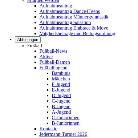
Mitglied werden
Aufnahmeantrag
Aufnahmeantrag Dance4Teens
Aufnahmeantrag Männergymnastik
Aufnahmeantrag Salsation
Aufnahmeantrag Embrace & Move
Mitgliedsbeiträge und Beitragsordnung
Abteilungen
Fußball
Fußball-News
Aktive
Fußball-Damen
Fußballjugend
Bambinis
Mädchen
F-Jugend
E-Jugend
D-Jugend
C-Jugend
B-Jugend
A-Jugend
C-Juniorinnen
B-Juniorinnen
Kontakte
Jedermann-Turnier 2026