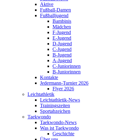
Aktive
Fußball-Damen
Fußballjugend
Bambinis
Mädchen
F-Jugend
E-Jugend
D-Jugend
C-Jugend
B-Jugend
A-Jugend
C-Juniorinnen
B-Juniorinnen
Kontakte
Jedermann-Turnier 2026
Flyer 2026
Leichtathletik
Leichtathletik-News
Trainingszeiten
Sportabzeichen
Taekwondo
Taekwondo-News
Was ist Taekwondo
Geschichte
Über uns