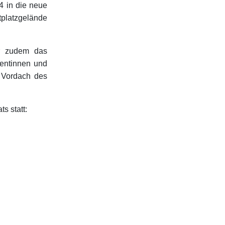
4 in die neue
tplatzgelände
r zudem das
ventinnen und
 Vordach des
s statt: