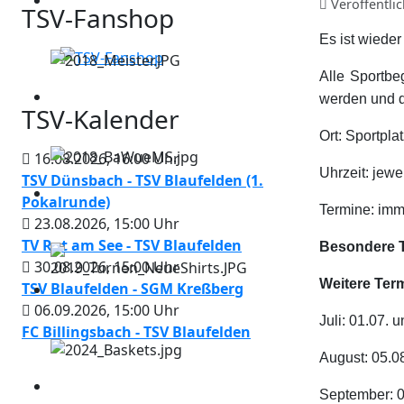
Veröffentli
TSV-Fanshop
Es ist wieder
Alle Sportbe
werden und 
TSV-Kalender
Ort: Sportpla
16.08.2026
,
16:00
Uhr
Uhrzeit: jewe
TSV Dünsbach - TSV Blaufelden (1.
Pokalrunde)
Termine: imm
23.08.2026
,
15:00
Uhr
TV Rot am See - TSV Blaufelden
Besondere Te
30.08.2026
,
15:00
Uhr
Weitere Term
TSV Blaufelden - SGM Kreßberg
06.09.2026
,
15:00
Uhr
Juli: 01.07. 
FC Billingsbach - TSV Blaufelden
August: 05.0
September: 0