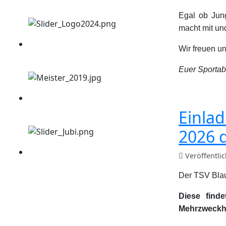
Egal ob Jung
macht mit und
Wir freuen un
Euer Sporta
Einla
2026 
Veröffentli
Der TSV Blau
Diese find
Mehrzweckhal