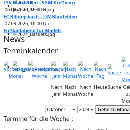
TSV Blaufelden - SGM Kreßberg
06.09.2026
,
15:00
Uhr
FC Billingsbach - TSV Blaufelden
07.09.2026
,
16:00
Uhr
Fußballabend für Mädels
News
Terminkalender
Nach
Nach
Nach
Heute
Suche
Ge
Jahr
Monat
Woche
z
Mo
Gehe zu Mona
Termine für die Woche :