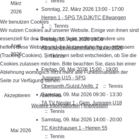
:: Tennis
März
Sonntag, 22. März 2026 13:00 - 17:00
2026
Herren 1 - SPG TA DJK/TC Ellwangen
Wir benutzen Cookies
1
:: Tennis
Wir nutzen Cookies auf unserer Website. Einige von ihnen sind
essenziell für den Betrieb der Seite, während andere uns
Freitag, 10. April 2026 19:00
April
helfen, diese Website und die Nutzererfahrung zu verbessern
Abteilungsversammlung Tennis 2026
2026
(Tracking Cookies). Sie können selbst entscheiden, ob Sie die
:: Tennis
Cookies zulassen möchten. Bitte beachten Sie, dass bei einer
Freitag, 08. Mai 2026 15:00 - 19:00
Ablehnung womöglich nicht mehr alle Funktionalitäten der
Junioren U15 - SPG
Seite zur Verfügung stehen.
Obersonth./Sulzd./Vellb. 2
:: Tennis
Samstag, 09. Mai 2026 09:30 - 13:30
Akzeptieren
Ablehnen
TA TV Neuler 1 - Gem. Junioren U18
Weitere Informationen
|
Impressum
:: Tennis
Samstag, 09. Mai 2026 14:00 - 20:00
TC Kirchhausen 1 - Herren 55
Mai 2026
:: Tennis