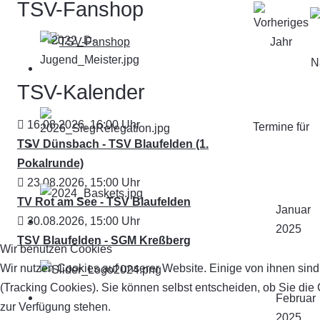
TSV-Fanshop
N
TSV-Kalender
16.08.2026
,
16:00
Uhr
Termine für
TSV Dünsbach - TSV Blaufelden (1.
Pokalrunde)
23.08.2026
,
15:00
Uhr
TV Rot am See - TSV Blaufelden
Januar
30.08.2026
,
15:00
Uhr
2025
TSV Blaufelden - SGM Kreßberg
Wir benutzen Cookies
Wir nutzen Cookies auf unserer Website. Einige von ihnen sind
(Tracking Cookies). Sie können selbst entscheiden, ob Sie die
Februar
zur Verfügung stehen.
2025