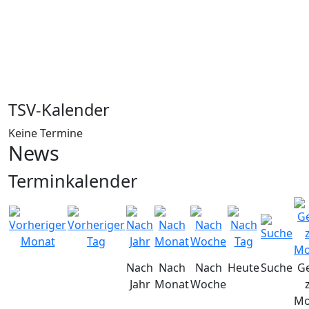
TSV-Kalender
Keine Termine
News
Terminkalender
Nach
Nach
Nach
Heute
Suche
G
Jahr
Monat
Woche
Mo