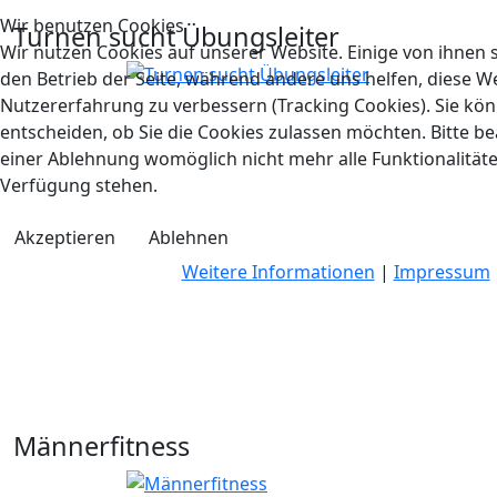
Wir benutzen Cookies
Turnen sucht Übungsleiter
Wir nutzen Cookies auf unserer Website. Einige von ihnen s
den Betrieb der Seite, während andere uns helfen, diese W
Nutzererfahrung zu verbessern (Tracking Cookies). Sie kön
entscheiden, ob Sie die Cookies zulassen möchten. Bitte be
einer Ablehnung womöglich nicht mehr alle Funktionalitäte
Verfügung stehen.
Akzeptieren
Ablehnen
Weitere Informationen
|
Impressum
Männerfitness