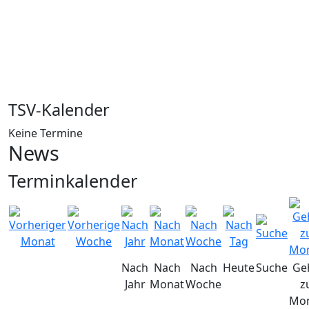
TSV-Kalender
Keine Termine
News
Terminkalender
Nach
Nach
Nach
Heute
Suche
Ge
Jahr
Monat
Woche
z
Mo