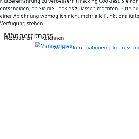
Nutzererfahrung zu verbessern (Tracking Cookies). Sie kön
entscheiden, ob Sie die Cookies zulassen möchten. Bitte be
einer Ablehnung womöglich nicht mehr alle Funktionalitäte
Verfügung stehen.
Männerfitness
Akzeptieren
Ablehnen
Weitere Informationen
|
Impressu