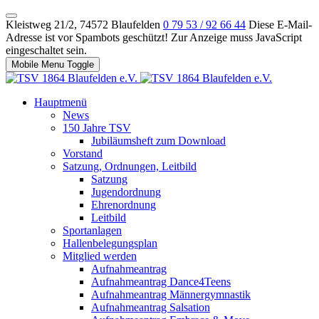
Kleistweg 21/2, 74572 Blaufelden
0 79 53 / 92 66 44
Diese E-Mail-
Adresse ist vor Spambots geschützt! Zur Anzeige muss JavaScript
eingeschaltet sein.
Mobile Menu Toggle
Hauptmenü
News
150 Jahre TSV
Jubiläumsheft zum Download
Vorstand
Satzung, Ordnungen, Leitbild
Satzung
Jugendordnung
Ehrenordnung
Leitbild
Sportanlagen
Hallenbelegungsplan
Mitglied werden
Aufnahmeantrag
Aufnahmeantrag Dance4Teens
Aufnahmeantrag Männergymnastik
Aufnahmeantrag Salsation