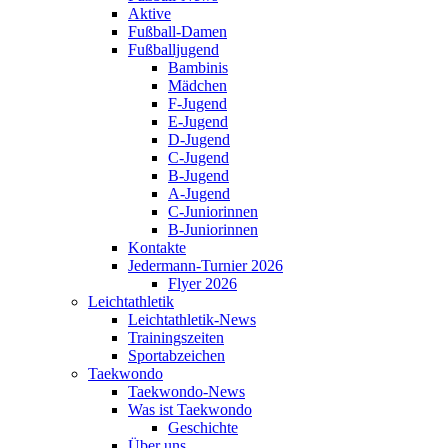
Aktive
Fußball-Damen
Fußballjugend
Bambinis
Mädchen
F-Jugend
E-Jugend
D-Jugend
C-Jugend
B-Jugend
A-Jugend
C-Juniorinnen
B-Juniorinnen
Kontakte
Jedermann-Turnier 2026
Flyer 2026
Leichtathletik
Leichtathletik-News
Trainingszeiten
Sportabzeichen
Taekwondo
Taekwondo-News
Was ist Taekwondo
Geschichte
Über uns