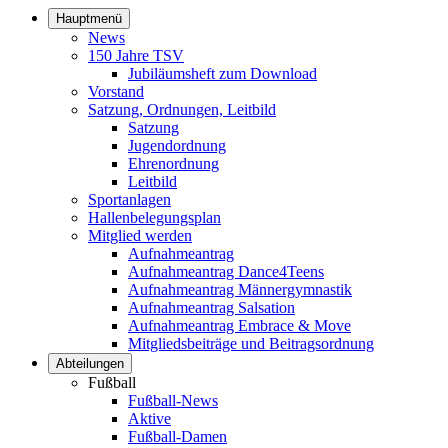
Hauptmenü
News
150 Jahre TSV
Jubiläumsheft zum Download
Vorstand
Satzung, Ordnungen, Leitbild
Satzung
Jugendordnung
Ehrenordnung
Leitbild
Sportanlagen
Hallenbelegungsplan
Mitglied werden
Aufnahmeantrag
Aufnahmeantrag Dance4Teens
Aufnahmeantrag Männergymnastik
Aufnahmeantrag Salsation
Aufnahmeantrag Embrace & Move
Mitgliedsbeiträge und Beitragsordnung
Abteilungen
Fußball
Fußball-News
Aktive
Fußball-Damen