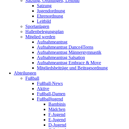
Satzung, Ordnungen, Leitbild
Satzung
Jugendordnung
Ehrenordnung
Leitbild
Sportanlagen
Hallenbelegungsplan
Mitglied werden
Aufnahmeantrag
Aufnahmeantrag Dance4Teens
Aufnahmeantrag Männergymnastik
Aufnahmeantrag Salsation
Aufnahmeantrag Embrace & Move
Mitgliedsbeiträge und Beitragsordnung
Abteilungen
Fußball
Fußball-News
Aktive
Fußball-Damen
Fußballjugend
Bambinis
Mädchen
F-Jugend
E-Jugend
D-Jugend