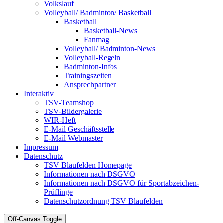
Volkslauf
Volleyball/ Badminton/ Basketball
Basketball
Basketball-News
Fanmag
Volleyball/ Badminton-News
Volleyball-Regeln
Badminton-Infos
Trainingszeiten
Ansprechpartner
Interaktiv
TSV-Teamshop
TSV-Bildergalerie
WIR-Heft
E-Mail Geschäftsstelle
E-Mail Webmaster
Impressum
Datenschutz
TSV Blaufelden Homepage
Informationen nach DSGVO
Informationen nach DSGVO für Sportabzeichen-
Prüflinge
Datenschutzordnung TSV Blaufelden
Off-Canvas Toggle