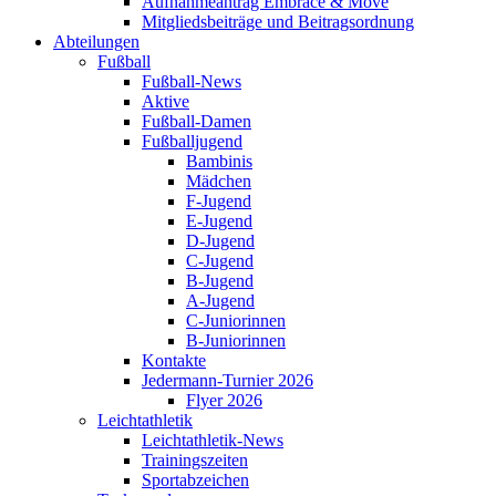
Aufnahmeantrag Embrace & Move
Mitgliedsbeiträge und Beitragsordnung
Abteilungen
Fußball
Fußball-News
Aktive
Fußball-Damen
Fußballjugend
Bambinis
Mädchen
F-Jugend
E-Jugend
D-Jugend
C-Jugend
B-Jugend
A-Jugend
C-Juniorinnen
B-Juniorinnen
Kontakte
Jedermann-Turnier 2026
Flyer 2026
Leichtathletik
Leichtathletik-News
Trainingszeiten
Sportabzeichen