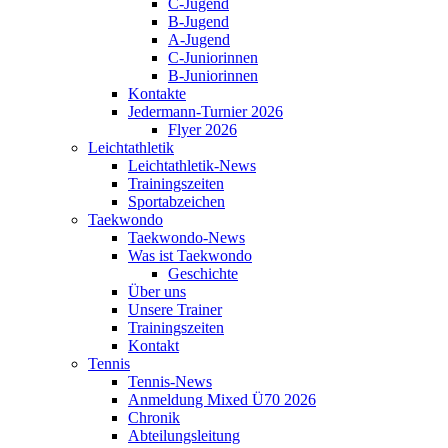
C-Jugend
B-Jugend
A-Jugend
C-Juniorinnen
B-Juniorinnen
Kontakte
Jedermann-Turnier 2026
Flyer 2026
Leichtathletik
Leichtathletik-News
Trainingszeiten
Sportabzeichen
Taekwondo
Taekwondo-News
Was ist Taekwondo
Geschichte
Über uns
Unsere Trainer
Trainingszeiten
Kontakt
Tennis
Tennis-News
Anmeldung Mixed Ü70 2026
Chronik
Abteilungsleitung