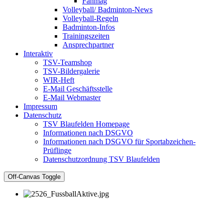
Fanmag
Volleyball/ Badminton-News
Volleyball-Regeln
Badminton-Infos
Trainingszeiten
Ansprechpartner
Interaktiv
TSV-Teamshop
TSV-Bildergalerie
WIR-Heft
E-Mail Geschäftsstelle
E-Mail Webmaster
Impressum
Datenschutz
TSV Blaufelden Homepage
Informationen nach DSGVO
Informationen nach DSGVO für Sportabzeichen-
Prüflinge
Datenschutzordnung TSV Blaufelden
Off-Canvas Toggle