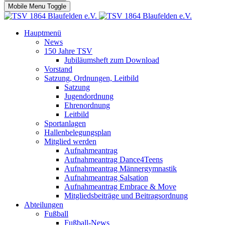
Mobile Menu Toggle
Hauptmenü
News
150 Jahre TSV
Jubiläumsheft zum Download
Vorstand
Satzung, Ordnungen, Leitbild
Satzung
Jugendordnung
Ehrenordnung
Leitbild
Sportanlagen
Hallenbelegungsplan
Mitglied werden
Aufnahmeantrag
Aufnahmeantrag Dance4Teens
Aufnahmeantrag Männergymnastik
Aufnahmeantrag Salsation
Aufnahmeantrag Embrace & Move
Mitgliedsbeiträge und Beitragsordnung
Abteilungen
Fußball
Fußball-News