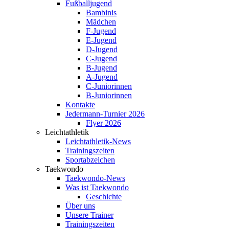
Fußballjugend
Bambinis
Mädchen
F-Jugend
E-Jugend
D-Jugend
C-Jugend
B-Jugend
A-Jugend
C-Juniorinnen
B-Juniorinnen
Kontakte
Jedermann-Turnier 2026
Flyer 2026
Leichtathletik
Leichtathletik-News
Trainingszeiten
Sportabzeichen
Taekwondo
Taekwondo-News
Was ist Taekwondo
Geschichte
Über uns
Unsere Trainer
Trainingszeiten