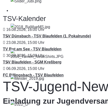
TSV-Kalender
16.08.2026
,
16:00
Uhr
TSV Dünsbach - TSV Blaufelden (1. Pokalrunde)
23.08.2026
,
15:00
Uhr
TV Rot am See - TSV Blaufelden
30.08.2026
,
15:00
Uhr
TSV Blaufelden - SGM Kreßberg
06.09.2026
,
15:00
Uhr
FC Billingsbach - TSV Blaufelden
TSV-Jugend-New
Einladung zur Jugendversa