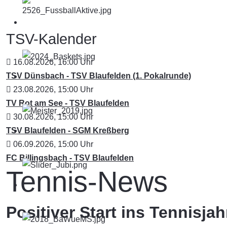
TSV-Kalender
16.08.2026
,
16:00
Uhr
TSV Dünsbach - TSV Blaufelden (1. Pokalrunde)
23.08.2026
,
15:00
Uhr
TV Rot am See - TSV Blaufelden
30.08.2026
,
15:00
Uhr
TSV Blaufelden - SGM Kreßberg
06.09.2026
,
15:00
Uhr
FC Billingsbach - TSV Blaufelden
Tennis-News
Positiver Start ins Tennisjah