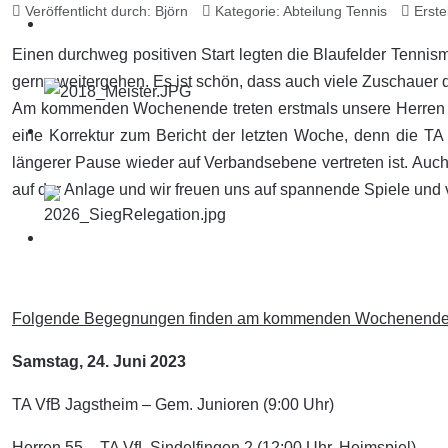
Veröffentlicht durch:
Björn
Kategorie:
Abteilung Tennis
Erste
Einen durchweg positiven Start legten die Blaufelder Tenni
gerne weitergehen. Es ist schön, dass auch viele Zuschauer 
Am kommenden Wochenende treten erstmals unsere Herren 55 i
eine Korrektur zum Bericht der letzten Woche, denn die TA
längerer Pause wieder auf Verbandsebene vertreten ist. Auch
auf der Anlage und wir freuen uns auf spannende Spiele und vi
Folgende Begegnungen finden am kommenden Wochenende s
Samstag, 24. Juni 2023
TA VfB Jagstheim – Gem. Junioren (9:00 Uhr)
Herren 55 – TA VfL Sindelfingen 2 (12:00 Uhr, Heimspiel)