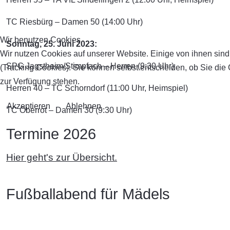
TC Riesbürg – Damen 50 (14:00 Uhr)
Wir benutzen Cookies
Sonntag, 25. Juni 2023:
Wir nutzen Cookies auf unserer Website. Einige von ihnen sind
SPG Jagstheim/Stimpfach – Herren (9:30 Uhr)
(Tracking Cookies). Sie können selbst entscheiden, ob Sie die
zur Verfügung stehen.
Herren 40 – TC Schorndorf (11:00 Uhr, Heimspiel)
Akzeptieren
Ablehnen
TC Oberrot – Damen 30 (9:30 Uhr)
Termine 2026
Hier geht's zur Übersicht.
Fußballabend für Mädels