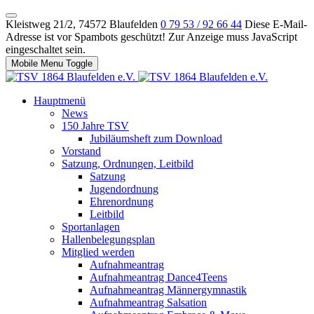
Kleistweg 21/2, 74572 Blaufelden
0 79 53 / 92 66 44
Diese E-Mail-
Adresse ist vor Spambots geschützt! Zur Anzeige muss JavaScript
eingeschaltet sein.
Mobile Menu Toggle
Hauptmenü
News
150 Jahre TSV
Jubiläumsheft zum Download
Vorstand
Satzung, Ordnungen, Leitbild
Satzung
Jugendordnung
Ehrenordnung
Leitbild
Sportanlagen
Hallenbelegungsplan
Mitglied werden
Aufnahmeantrag
Aufnahmeantrag Dance4Teens
Aufnahmeantrag Männergymnastik
Aufnahmeantrag Salsation