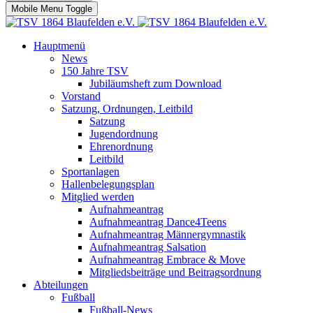
Mobile Menu Toggle
Hauptmenü
News
150 Jahre TSV
Jubiläumsheft zum Download
Vorstand
Satzung, Ordnungen, Leitbild
Satzung
Jugendordnung
Ehrenordnung
Leitbild
Sportanlagen
Hallenbelegungsplan
Mitglied werden
Aufnahmeantrag
Aufnahmeantrag Dance4Teens
Aufnahmeantrag Männergymnastik
Aufnahmeantrag Salsation
Aufnahmeantrag Embrace & Move
Mitgliedsbeiträge und Beitragsordnung
Abteilungen
Fußball
Fußball-News