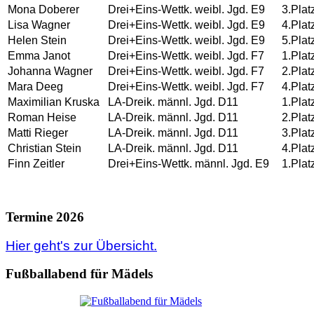
Mona Doberer
Drei+Eins-Wettk. weibl. Jgd. E9
3.Plat
Lisa Wagner
Drei+Eins-Wettk. weibl. Jgd. E9
4.Plat
Helen Stein
Drei+Eins-Wettk. weibl. Jgd. E9
5.Plat
Emma Janot
Drei+Eins-Wettk. weibl. Jgd. F7
1.Plat
Johanna Wagner
Drei+Eins-Wettk. weibl. Jgd. F7
2.Plat
Mara Deeg
Drei+Eins-Wettk. weibl. Jgd. F7
4.Plat
Maximilian Kruska
LA-Dreik. männl. Jgd. D11
1.Plat
Roman Heise
LA-Dreik. männl. Jgd. D11
2.Plat
Matti Rieger
LA-Dreik. männl. Jgd. D11
3.Plat
Christian Stein
LA-Dreik. männl. Jgd. D11
4.Plat
Finn Zeitler
Drei+Eins-Wettk. männl. Jgd. E9
1.Plat
Termine 2026
Hier geht's zur Übersicht.
Fußballabend für Mädels