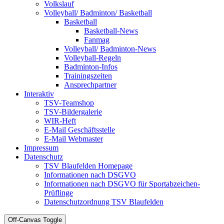
Volkslauf
Volleyball/ Badminton/ Basketball
Basketball
Basketball-News
Fanmag
Volleyball/ Badminton-News
Volleyball-Regeln
Badminton-Infos
Trainingszeiten
Ansprechpartner
Interaktiv
TSV-Teamshop
TSV-Bildergalerie
WIR-Heft
E-Mail Geschäftsstelle
E-Mail Webmaster
Impressum
Datenschutz
TSV Blaufelden Homepage
Informationen nach DSGVO
Informationen nach DSGVO für Sportabzeichen-
Prüflinge
Datenschutzordnung TSV Blaufelden
Off-Canvas Toggle