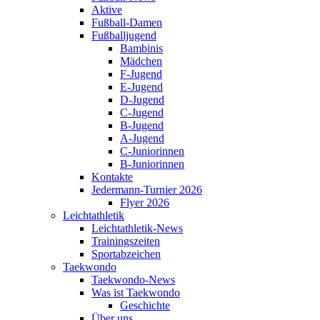
Aktive
Fußball-Damen
Fußballjugend
Bambinis
Mädchen
F-Jugend
E-Jugend
D-Jugend
C-Jugend
B-Jugend
A-Jugend
C-Juniorinnen
B-Juniorinnen
Kontakte
Jedermann-Turnier 2026
Flyer 2026
Leichtathletik
Leichtathletik-News
Trainingszeiten
Sportabzeichen
Taekwondo
Taekwondo-News
Was ist Taekwondo
Geschichte
Über uns