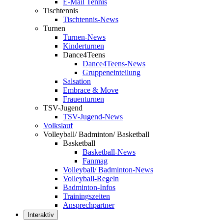
E-Mail Tennis
Tischtennis
Tischtennis-News
Turnen
Turnen-News
Kinderturnen
Dance4Teens
Dance4Teens-News
Gruppeneinteilung
Salsation
Embrace & Move
Frauenturnen
TSV-Jugend
TSV-Jugend-News
Volkslauf
Volleyball/ Badminton/ Basketball
Basketball
Basketball-News
Fanmag
Volleyball/ Badminton-News
Volleyball-Regeln
Badminton-Infos
Trainingszeiten
Ansprechpartner
Interaktiv