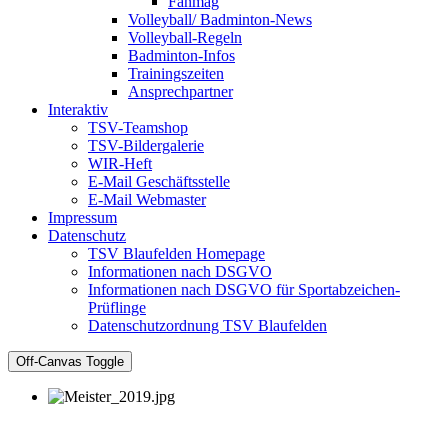
Fanmag
Volleyball/ Badminton-News
Volleyball-Regeln
Badminton-Infos
Trainingszeiten
Ansprechpartner
Interaktiv
TSV-Teamshop
TSV-Bildergalerie
WIR-Heft
E-Mail Geschäftsstelle
E-Mail Webmaster
Impressum
Datenschutz
TSV Blaufelden Homepage
Informationen nach DSGVO
Informationen nach DSGVO für Sportabzeichen-
Prüflinge
Datenschutzordnung TSV Blaufelden
Off-Canvas Toggle