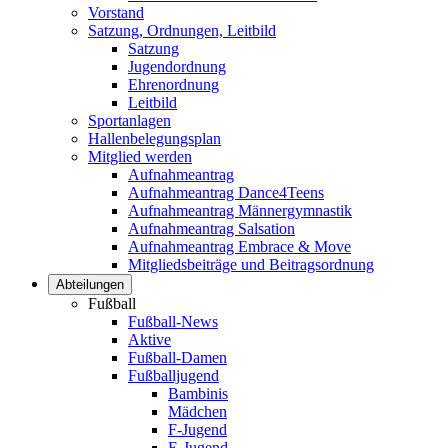
Vorstand
Satzung, Ordnungen, Leitbild
Satzung
Jugendordnung
Ehrenordnung
Leitbild
Sportanlagen
Hallenbelegungsplan
Mitglied werden
Aufnahmeantrag
Aufnahmeantrag Dance4Teens
Aufnahmeantrag Männergymnastik
Aufnahmeantrag Salsation
Aufnahmeantrag Embrace & Move
Mitgliedsbeiträge und Beitragsordnung
Abteilungen
Fußball
Fußball-News
Aktive
Fußball-Damen
Fußballjugend
Bambinis
Mädchen
F-Jugend
E-Jugend