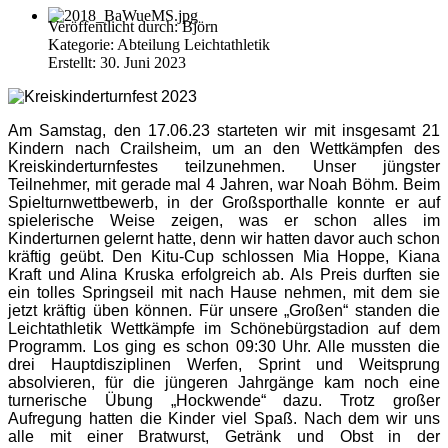
Veröffentlicht durch:
Björn
Kategorie:
Abteilung Leichtathletik
Erstellt: 30. Juni 2023
Am Samstag, den 17.06.23 starteten wir mit insgesamt 21
Kindern nach Crailsheim, um an den Wettkämpfen des
Kreiskinderturnfestes teilzunehmen. Unser jüngster
Teilnehmer, mit gerade mal 4 Jahren, war Noah Böhm. Beim
Spielturnwettbewerb, in der Großsporthalle konnte er auf
spielerische Weise zeigen, was er schon alles im
Kinderturnen gelernt hatte, denn wir hatten davor auch schon
kräftig geübt. Den Kitu-Cup schlossen Mia Hoppe, Kiana
Kraft und Alina Kruska erfolgreich ab. Als Preis durften sie
ein tolles Springseil mit nach Hause nehmen, mit dem sie
jetzt kräftig üben können. Für unsere „Großen“ standen die
Leichtathletik Wettkämpfe im Schönebürgstadion auf dem
Programm. Los ging es schon 09:30 Uhr. Alle mussten die
drei Hauptdisziplinen Werfen, Sprint und Weitsprung
absolvieren, für die jüngeren Jahrgänge kam noch eine
turnerische Übung „Hockwende“ dazu. Trotz großer
Aufregung hatten die Kinder viel Spaß. Nach dem wir uns
alle mit einer Bratwurst, Getränk und Obst in der