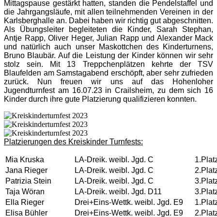
Mittagspause gestärkt hatten, standen die Pendelstaffel und
die Jahrgangsläufe, mit allen teilnehmenden Vereinen in der
Karlsberghalle an. Dabei haben wir richtig gut abgeschnitten.
Als Übungsleiter begleiteten die Kinder, Sarah Stephan,
Antje Rapp, Oliver Heger, Julian Rapp und Alexander Mack
und natürlich auch unser Maskottchen des Kinderturnens,
Bruno Blaubär. Auf die Leistung der Kinder können wir sehr
stolz sein. Mit 13 Treppchenplätzen kehrte der TSV
Blaufelden am Samstagabend erschöpft, aber sehr zufrieden
zurück. Nun freuen wir uns auf das Hohenloher
Jugendturnfest am 16.07.23 in Crailsheim, zu dem sich 16
Kinder durch ihre gute Platzierung qualifizieren konnten.
Platzierungen des Kreiskinder Turnfests:
Mia Kruska
LA-Dreik. weibl. Jgd. C
1.Plat
Jana Rieger
LA-Dreik. weibl. Jgd. C
2.Plat
Patrizia Stein
LA-Dreik. weibl. Jgd. C
3.Plat
Taja Wöran
LA-Dreik. weibl. Jgd. D11
3.Plat
Ella Rieger
Drei+Eins-Wettk. weibl. Jgd. E9
1.Plat
Elisa Bühler
Drei+Eins-Wettk. weibl. Jgd. E9
2.Plat