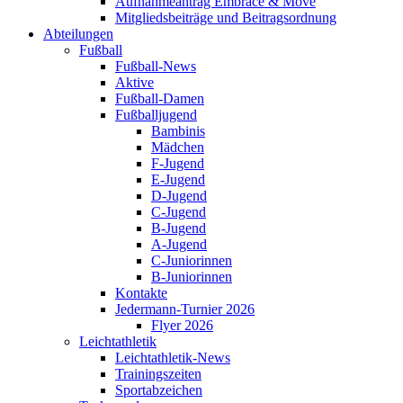
Aufnahmeantrag Embrace & Move
Mitgliedsbeiträge und Beitragsordnung
Abteilungen
Fußball
Fußball-News
Aktive
Fußball-Damen
Fußballjugend
Bambinis
Mädchen
F-Jugend
E-Jugend
D-Jugend
C-Jugend
B-Jugend
A-Jugend
C-Juniorinnen
B-Juniorinnen
Kontakte
Jedermann-Turnier 2026
Flyer 2026
Leichtathletik
Leichtathletik-News
Trainingszeiten
Sportabzeichen