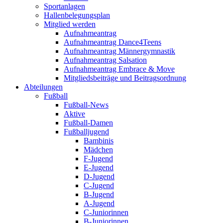
Sportanlagen
Hallenbelegungsplan
Mitglied werden
Aufnahmeantrag
Aufnahmeantrag Dance4Teens
Aufnahmeantrag Männergymnastik
Aufnahmeantrag Salsation
Aufnahmeantrag Embrace & Move
Mitgliedsbeiträge und Beitragsordnung
Abteilungen
Fußball
Fußball-News
Aktive
Fußball-Damen
Fußballjugend
Bambinis
Mädchen
F-Jugend
E-Jugend
D-Jugend
C-Jugend
B-Jugend
A-Jugend
C-Juniorinnen
B-Juniorinnen