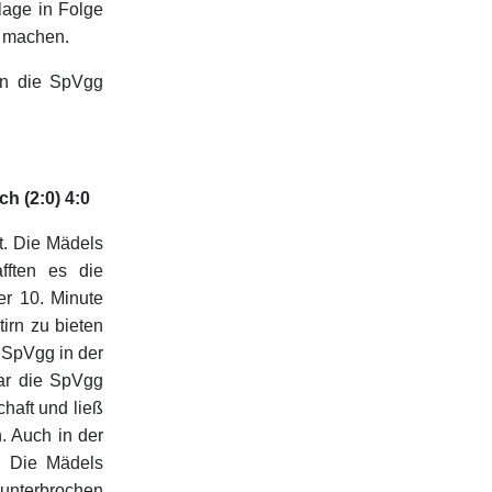
lage in Folge
u machen.
en die SpVgg
h (2:0) 4:0
t. Die Mädels
fften es die
er 10. Minute
irn zu bieten
 SpVgg in der
war die SpVgg
haft und ließ
. Auch in der
. Die Mädels
g unterbrochen