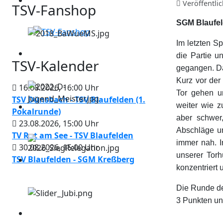
Veröffentli
TSV-Fanshop
SGM Blaufel
Im letzten Sp
die Partie u
TSV-Kalender
gegangen. Da
Kurz vor der
16.08.2026
,
16:00
Uhr
Tor gehen u
TSV Dünsbach - TSV Blaufelden (1.
weiter wie 
Pokalrunde)
aber schwer
23.08.2026
,
15:00
Uhr
Abschläge un
TV Rot am See - TSV Blaufelden
immer nah. I
30.08.2026
,
15:00
Uhr
unserer Torh
TSV Blaufelden - SGM Kreßberg
konzentriert 
Die Runde der
3 Punkten und