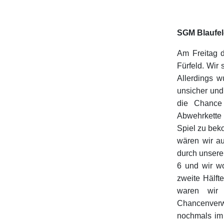
SGM Blaufeld
Am Freitag d
Fürfeld. Wir 
Allerdings 
unsicher und
die Chance
Abwehrkette 
Spiel zu bek
wären wir au
durch unsere 
6 und wir wo
zweite Hälft
waren wir 
Chancenverw
nochmals im