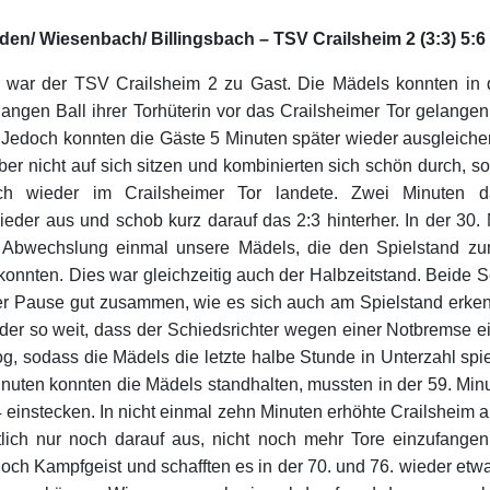
en/ Wiesenbach/ Billingsbach – TSV Crailsheim 2 (3:3) 5:6
 war der TSV Crailsheim 2 zu Gast. Die Mädels konnten in d
langen Ball ihrer Torhüterin vor das Crailsheimer Tor gelange
 Jedoch konnten die Gäste 5 Minuten später wieder ausgleiche
er nicht auf sich sitzen und kombinierten sich schön durch, s
ich wieder im Crailsheimer Tor landete. Zwei Minuten da
ieder aus und schob kurz darauf das 2:3 hinterher. In der 30.
 Abwechslung einmal unsere Mädels, die den Spielstand zu
onnten. Dies war gleichzeitig auch der Halbzeitstand. Beide S
r Pause gut zusammen, wie es sich auch am Spielstand erken
der so weit, dass der Schiedsrichter wegen einer Notbremse ei
g, sodass die Mädels die letzte halbe Stunde in Unterzahl spi
nuten konnten die Mädels standhalten, mussten in der 59. Min
4 einstecken. In nicht einmal zehn Minuten erhöhte Crailsheim a
lich nur noch darauf aus, nicht noch mehr Tore einzufange
och Kampfgeist und schafften es in der 70. und 76. wieder etw