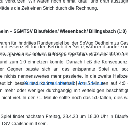
zu verkürzen. Wir waren noch einmal drauf und dran auszugle
ädels die Zeit einen Strich durch die Rechnung.
im – SGMTSV Blaufelden/ Wiesenbach/ Billingsbach (1:0) 
aren für ihr drittes Rundenspiel bei der SpVgg Oedheim zu Gas
ind essenziell für den Betrieb der Seite, während andere u
en, ob Sie die Cookies zulassen möchten. Bitte beachten Si
f es gut und sie hatten die Gegner gut unter Kontrolle, bis sich 
 und zum 1:0 einnetzen konnte. Danach ließ die Konsequenz
er Gegner passte sich an das entspannte Spiel an, sod
e nichts nennenswertes mehr passierte. In die zweite Halbzeit
Weitere Informationen
|
Impressum
eutlich besser und konnte innerhalb von 5 Minuten auf 4:0 
 mehr oder weniger durchgängig mit verteidigen beschäftig
nicht viel. In der 71. Minute sollte noch das 5:0 fallen, dies
.
Spiel findet nächsten Freitag, 28.4.23 um 18.30 Uhr in Blaufel
 TSV Crailsheim II sein.