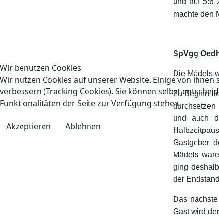
und auf 5:6 
machte den M
SpVgg Oedhe
Wir benutzen Cookies
Die Mädels w
Wir nutzen Cookies auf unserer Website. Einige von ihnen s
verbessern (Tracking Cookies). Sie können selbst entscheid
Zu Beginn lie
Funktionalitäten der Seite zur Verfügung stehen.
durchsetzen
und auch d
Akzeptieren
Ablehnen
Halbzeitpaus
Gastgeber d
Mädels waren
ging deshalb 
der Endstand
Das nächste 
Gast wird der