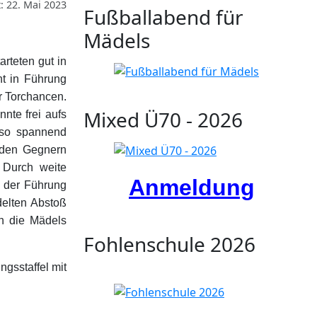
t: 22. Mai 2023
Fußballabend für
Mädels
arteten gut in
nt in Führung
r Torchancen.
Mixed Ü70 - 2026
nte frei aufs
uso spannend
 den Gegnern
 Durch weite
Anmeldung
s der Führung
delten Abstoß
en die Mädels
Fohlenschule 2026
ngsstaffel mit