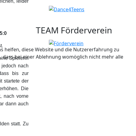
ichen, leider
TEAM Förderverein
5:0
t.
ns helfen, diese Website und die Nutzererfahrung zu
e, dass bei einer Ablehnung womöglich nicht mehr alle
eine Spielerin
 jedoch nach
ass bis zur
 startete der
erhöhen. Die
t, nach vorne
 war dann auch
den statt. Zu