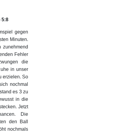
 5:8
imspiel gegen
rsten Minuten.
en zunehmend
lenden Fehler
zwungen die
Ruhe in unser
 erzielen. So
 sich nochmal
 stand es 3 zu
ewusst in die
tecken. Jetzt
hancen. Die
ten den Ball
öht nochmals