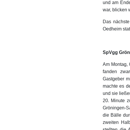
und am Ende 
war, blicken
Das nächste
Oedheim stat
SpVgg Gröni
Am Montag, 0
fanden zwar
Gastgeber mi
machte es de
und sie ließ
20. Minute z
Gröningen-Sa
die Bälle du
zweiten Hal
stellten die 