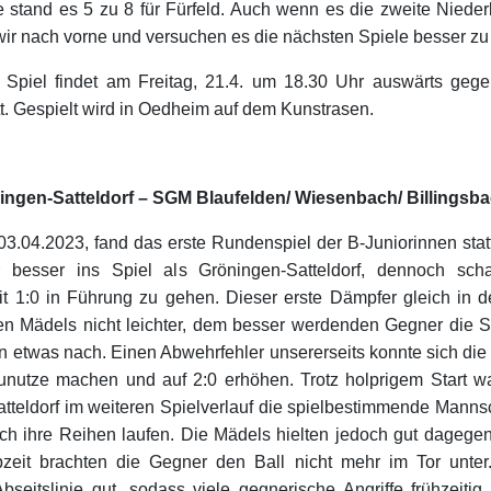
stand es 5 zu 8 für Fürfeld. Auch wenn es die zweite Nieder
 wir nach vorne und versuchen es die nächsten Spiele besser z
 Spiel findet am Freitag, 21.4. um 18.30 Uhr auswärts geg
t. Gespielt wird in Oedheim auf dem Kunstrasen.
ngen-Satteldorf – SGM Blaufelden/ Wiesenbach/ Billingsbac
3.04.2023, fand das erste Rundenspiel der B-Juniorinnen stat
 besser ins Spiel als Gröningen-Satteldorf, dennoch scha
t 1:0 in Führung zu gehen. Dieser erste Dämpfer gleich in d
n Mädels nicht leichter, dem besser werdenden Gegner die St
en etwas nach. Einen Abwehrfehler unsererseits konnte sich die
unutze machen und auf 2:0 erhöhen. Trotz holprigem Start 
tteldorf im weiteren Spielverlauf die spielbestimmende Mannsc
rch ihre Reihen laufen. Die Mädels hielten jedoch gut dagegen
bzeit brachten die Gegner den Ball nicht mehr im Tor unter
Abseitslinie gut, sodass viele gegnerische Angriffe frühzeiti