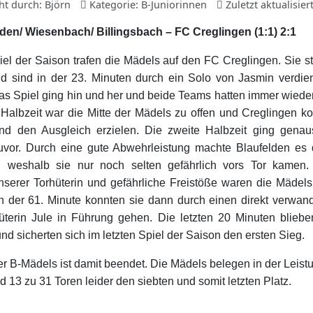
cht durch:
Björn
Kategorie:
B-Juniorinnen
Zuletzt aktualisier
den/ Wiesenbach/ Billingsbach – FC Creglingen (1:1) 2:1
iel der Saison trafen die Mädels auf den FC Creglingen. Sie st
nd sind in der 23. Minuten durch ein Solo von Jasmin verdie
s Spiel ging hin und her und beide Teams hatten immer wiede
 Halbzeit war die Mitte der Mädels zu offen und Creglingen kon
nd den Ausgleich erzielen. Die zweite Halbzeit ging gena
zuvor. Durch eine gute Abwehrleistung machte Blaufelden es
, weshalb sie nur noch selten gefährlich vors Tor kamen.
serer Torhüterin und gefährliche Freistöße waren die Mädel
n der 61. Minute konnten sie dann durch einen direkt verwan
üterin Jule in Führung gehen. Die letzten 20 Minuten blieb
und sicherten sich im letzten Spiel der Saison den ersten Sieg.
 B-Mädels ist damit beendet. Die Mädels belegen in der Leistu
 13 zu 31 Toren leider den siebten und somit letzten Platz.