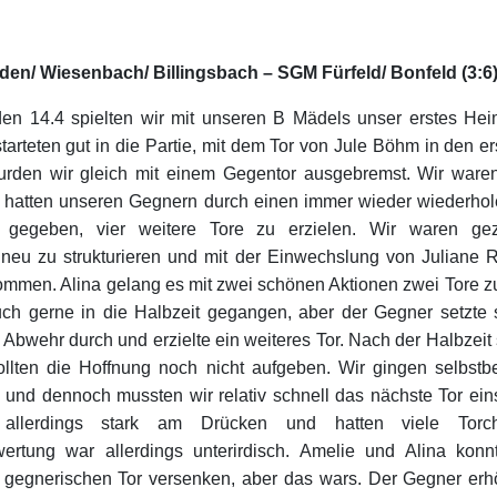
en/ Wiesenbach/ Billingsbach – SGM Fürfeld/ Bonfeld (3:6)
en 14.4 spielten wir mit unseren B Mädels unser erstes He
starteten gut in die Partie, mit dem Tor von Jule Böhm in den e
wurden wir gleich mit einem Gegentor ausgebremst. Wir war
 hatten unseren Gegnern durch einen immer wieder wiederho
 gegeben, vier weitere Tore zu erzielen. Wir waren ge
neu zu strukturieren und mit der Einwechslung von Juliane 
ommen. Alina gelang es mit zwei schönen Aktionen zwei Tore zu
ch gerne in die Halbzeit gegangen, aber der Gegner setzte
Abwehr durch und erzielte ein weiteres Tor. Nach der Halbzeit
llten die Hoffnung noch nicht aufgeben. Wir gingen selbstb
e und dennoch mussten wir relativ schnell das nächste Tor eins
allerdings stark am Drücken und hatten viele Torc
ertung war allerdings unterirdisch. Amelie und Alina konn
 gegnerischen Tor versenken, aber das wars. Der Gegner erh