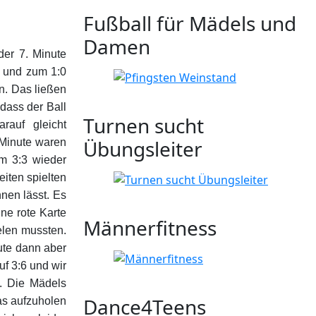
Fußball für Mädels und
Damen
er 7. Minute
n und zum 1:0
n. Das ließen
odass der Ball
Turnen sucht
rauf gleicht
Übungsleiter
 Minute waren
m 3:3 wieder
eiten spielten
nen lässt. Es
ne rote Karte
Männerfitness
elen mussten.
ute dann aber
uf 3:6 und wir
n. Die Mädels
Dance4Teens
as aufzuholen