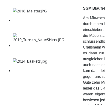
SGM Blaufeld
Am Mittwoch
durch einen 
einschieben.
die Mädels ab
schlussendl
Crailsheim w
es dann zur
ausgleichen k
auch nach de
kam dann lei
gegen uns zo
Gute zehn Mi
leider das 3:
waren eigent
bewiesen jed