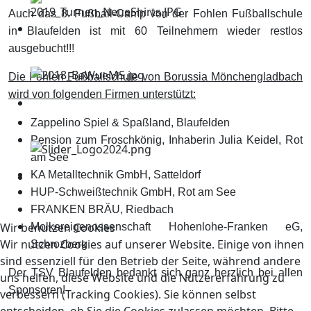
Auch das 8. Fußball-Camp von der Fohlen Fußballschule
in Blaufelden ist mit 60 Teilnehmern wieder restlos
ausgebucht!!!
Die Fohlen Fußballschule von Borussia Mönchengladbach
wird von folgenden Firmen unterstützt:
Zappelino Spiel & Spaßland, Blaufelden
Pension zum Froschkönig, Inhaberin Julia Keidel, Rot
am See
KA Metalltechnik GmbH, Satteldorf
HUP-Schweißtechnik GmbH, Rot am See
FRANKEN BRÄU, Riedbach
Wir benutzen Cookies
Molkereigenossenschaft Hohenlohe-Franken eG,
Wir nutzen Cookies auf unserer Website. Einige von ihnen
Schrozberg
sind essenziell für den Betrieb der Seite, während andere
Der TSV Blaufelden bedankt sich ganz herzlich bei allen
uns helfen, diese Website und die Nutzererfahrung zu
Sponsoren!
verbessern (Tracking Cookies). Sie können selbst
entscheiden, ob Sie die Cookies zulassen möchten. Bitte