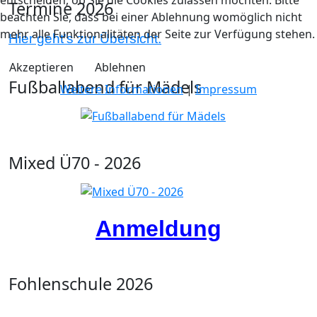
Termine 2026
beachten Sie, dass bei einer Ablehnung womöglich nicht
mehr alle Funktionalitäten der Seite zur Verfügung stehen.
Hier geht's zur Übersicht.
Akzeptieren
Ablehnen
Fußballabend für Mädels
Weitere Informationen
|
Impressum
Mixed Ü70 - 2026
Anmeldung
Fohlenschule 2026