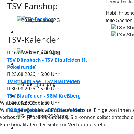
Veröffentli
TSV-Fanshop
Habt ihr sch
tolle Sachen
TSV-Kalender
16.08.2026
,
16:00
Uhr
TSV Dünsbach - TSV Blaufelden (1.
Pokalrunde)
23.08.2026
,
15:00
Uhr
TV Rot am See - TSV Blaufelden
30.08.2026
,
15:00
Uhr
TSV Blaufelden - SGM Kreßberg
Wir benutzen Cookies
06.09.2026
,
15:00
Uhr
Wir nutzen Cookies auf unserer Website. Einige von ihnen s
FC Billingsbach - TSV Blaufelden
verbessern (Tracking Cookies). Sie können selbst entscheid
Funktionalitäten der Seite zur Verfügung stehen.