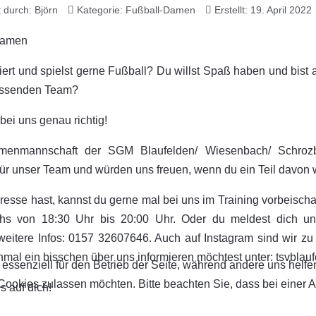
t durch:
Björn
Kategorie:
Fußball-Damen
Erstellt: 19. April 2022
iert und spielst gerne Fußball? Du willst Spaß haben und bist
ssenden Team?
bei uns genau richtig!
menmannschaft der SGM Blaufelden/ Wiesenbach/ Schroz
für unser Team und würden uns freuen, wenn du ein Teil davon w
esse hast, kannst du gerne mal bei uns im Training vorbeischa
chs von 18:30 Uhr bis 20:00 Uhr. Oder du meldest dich unt
eitere Infos: 0157 32607646. Auch auf Instagram sind wir zu
mal ein bisschen über uns informieren möchtest unter: tsvblauf
 essenziell für den Betrieb der Seite, während andere uns helf
 Cookies zulassen möchten. Bitte beachten Sie, dass bei einer 
s auf dich!