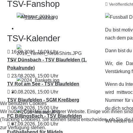
TSV-Fanshop
Veröffentlich
Du bist motiv
TSV-Kalender
nach dem pa
Dann bist du 
16.08.2026
,
16:00
Uhr
TSV Dünsbach - TSV Blaufelden (1.
Wir, die Da
Pokalrunde)
Verstärkung 
23.08.2026
,
15:00
Uhr
TV Rot am See - TSV Blaufelden
Wenn du Inter
30.08.2026
,
15:00
Uhr
wird mittwo
TSV Blaufelden - SGM Kreßberg
Nummer für w
Wir benutzen Cookies
06.09.2026
,
15:00
Uhr
du dich schon
Wir nutzen Cookies auf unserer Website. Einige von ihnen sind
FC Billingsbach - TSV Blaufelden
(Tracking Cookies). Sie können selbst entscheiden, ob Sie die
Wir freuen un
07.09.2026
,
16:00
Uhr
zur Verfügung stehen.
Fußballabend für Mädels