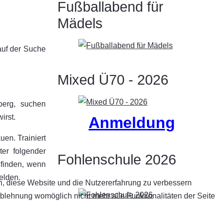
Fußballabend für
Mädels
 auf der Suche
Mixed Ü70 - 2026
berg, suchen
irst.
Anmeldung
uen. Trainiert
er folgender
Fohlenschule 2026
 finden, wenn
elden.
en, diese Website und die Nutzererfahrung zu verbessern
Ablehnung womöglich nicht mehr alle Funktionalitäten der Seite