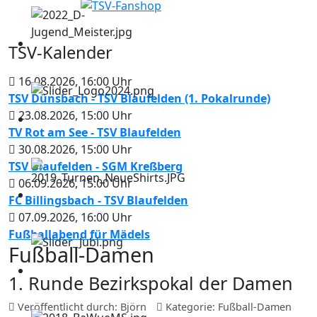
TSV-Kalender
16.08.2026
,
16:00
Uhr
TSV Dünsbach - TSV Blaufelden (1. Pokalrunde)
23.08.2026
,
15:00
Uhr
TV Rot am See - TSV Blaufelden
30.08.2026
,
15:00
Uhr
TSV Blaufelden - SGM Kreßberg
06.09.2026
,
15:00
Uhr
FC Billingsbach - TSV Blaufelden
07.09.2026
,
16:00
Uhr
Fußballabend für Mädels
Fußball-Damen
1. Runde Bezirkspokal der Damen
Veröffentlicht durch:
Björn
Kategorie:
Fußball-Damen