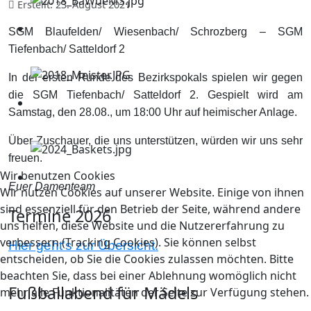
Erstellt: 23. August 2021
SGM Blaufelden/ Wiesenbach/ Schrozberg – SGM
Tiefenbach/ Satteldorf 2
In der ersten Runde des Bezirkspokals spielen wir gegen
die SGM Tiefenbach/ Satteldorf 2. Gespielt wird am
Samstag, den 28.08., um 18:00 Uhr auf heimischer Anlage.
Über Zuschauer, die uns unterstützen, würden wir uns sehr
freuen.
Wir benutzen Cookies
Euer Damenteam
Wir nutzen Cookies auf unserer Website. Einige von ihnen
sind essenziell für den Betrieb der Seite, während andere
Termine 2026
uns helfen, diese Website und die Nutzererfahrung zu
verbessern (Tracking Cookies). Sie können selbst
Hier geht's zur Übersicht.
entscheiden, ob Sie die Cookies zulassen möchten. Bitte
beachten Sie, dass bei einer Ablehnung womöglich nicht
Fußballabend für Mädels
mehr alle Funktionalitäten der Seite zur Verfügung stehen.