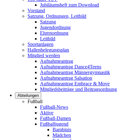
Jubiläumsheft zum Download
Vorstand
Satzung, Ordnungen, Leitbild
Satzung
Jugendordnung
Ehrenordnung
Leitbild
Sportanlagen
Hallenbelegungsplan
Mitglied werden
Aufnahmeantrag
Aufnahmeantrag Dance4Teens
Aufnahmeantrag Männergymnastik
Aufnahmeantrag Salsation
Aufnahmeantrag Embrace & Move
Mitgliedsbeiträge und Beitragsordnung
Abteilungen
Fußball
Fußball-News
Aktive
Fußball-Damen
Fußballjugend
Bambinis
Mädchen