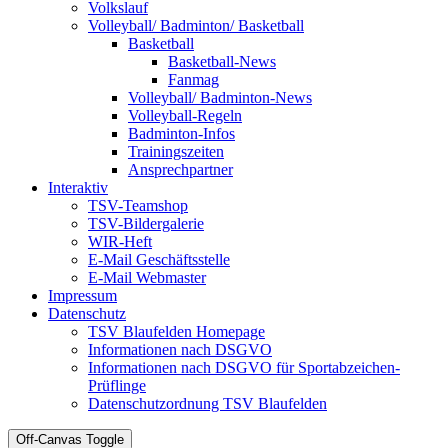
Volkslauf
Volleyball/ Badminton/ Basketball
Basketball
Basketball-News
Fanmag
Volleyball/ Badminton-News
Volleyball-Regeln
Badminton-Infos
Trainingszeiten
Ansprechpartner
Interaktiv
TSV-Teamshop
TSV-Bildergalerie
WIR-Heft
E-Mail Geschäftsstelle
E-Mail Webmaster
Impressum
Datenschutz
TSV Blaufelden Homepage
Informationen nach DSGVO
Informationen nach DSGVO für Sportabzeichen-
Prüflinge
Datenschutzordnung TSV Blaufelden
Off-Canvas Toggle