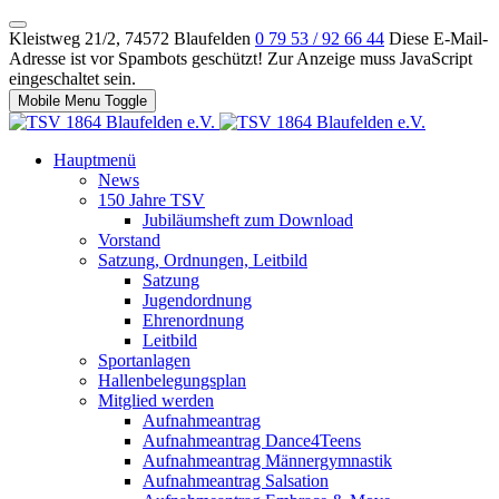
Kleistweg 21/2, 74572 Blaufelden
0 79 53 / 92 66 44
Diese E-Mail-
Adresse ist vor Spambots geschützt! Zur Anzeige muss JavaScript
eingeschaltet sein.
Mobile Menu Toggle
Hauptmenü
News
150 Jahre TSV
Jubiläumsheft zum Download
Vorstand
Satzung, Ordnungen, Leitbild
Satzung
Jugendordnung
Ehrenordnung
Leitbild
Sportanlagen
Hallenbelegungsplan
Mitglied werden
Aufnahmeantrag
Aufnahmeantrag Dance4Teens
Aufnahmeantrag Männergymnastik
Aufnahmeantrag Salsation