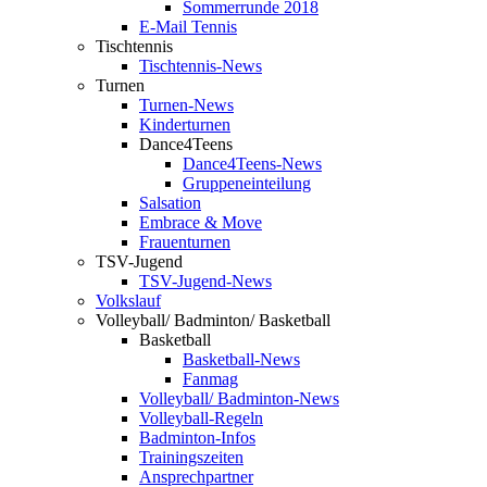
Sommerrunde 2018
E-Mail Tennis
Tischtennis
Tischtennis-News
Turnen
Turnen-News
Kinderturnen
Dance4Teens
Dance4Teens-News
Gruppeneinteilung
Salsation
Embrace & Move
Frauenturnen
TSV-Jugend
TSV-Jugend-News
Volkslauf
Volleyball/ Badminton/ Basketball
Basketball
Basketball-News
Fanmag
Volleyball/ Badminton-News
Volleyball-Regeln
Badminton-Infos
Trainingszeiten
Ansprechpartner