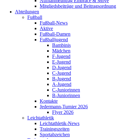
Aufnahmeantrag Embrace & Move
Mitgliedsbeiträge und Beitragsordnung
Abteilungen
Fußball
Fußball-News
Aktive
Fußball-Damen
Fußballjugend
Bambinis
Mädchen
F-Jugend
E-Jugend
D-Jugend
C-Jugend
B-Jugend
A-Jugend
C-Juniorinnen
B-Juniorinnen
Kontakte
Jedermann-Turnier 2026
Flyer 2026
Leichtathletik
Leichtathletik-News
Trainingszeiten
Sportabzeichen