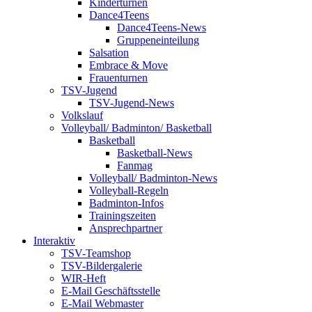
Kinderturnen
Dance4Teens
Dance4Teens-News
Gruppeneinteilung
Salsation
Embrace & Move
Frauenturnen
TSV-Jugend
TSV-Jugend-News
Volkslauf
Volleyball/ Badminton/ Basketball
Basketball
Basketball-News
Fanmag
Volleyball/ Badminton-News
Volleyball-Regeln
Badminton-Infos
Trainingszeiten
Ansprechpartner
Interaktiv
TSV-Teamshop
TSV-Bildergalerie
WIR-Heft
E-Mail Geschäftsstelle
E-Mail Webmaster