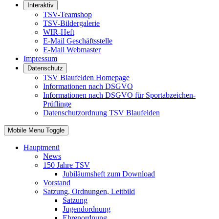
Interaktiv
TSV-Teamshop
TSV-Bildergalerie
WIR-Heft
E-Mail Geschäftsstelle
E-Mail Webmaster
Impressum
Datenschutz
TSV Blaufelden Homepage
Informationen nach DSGVO
Informationen nach DSGVO für Sportabzeichen-
Prüflinge
Datenschutzordnung TSV Blaufelden
Mobile Menu Toggle
Hauptmenü
News
150 Jahre TSV
Jubiläumsheft zum Download
Vorstand
Satzung, Ordnungen, Leitbild
Satzung
Jugendordnung
Ehrenordnung