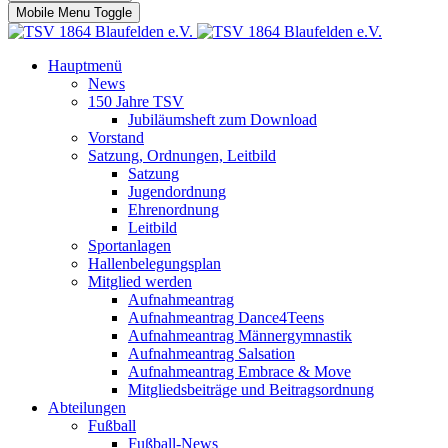
Mobile Menu Toggle
Hauptmenü
News
150 Jahre TSV
Jubiläumsheft zum Download
Vorstand
Satzung, Ordnungen, Leitbild
Satzung
Jugendordnung
Ehrenordnung
Leitbild
Sportanlagen
Hallenbelegungsplan
Mitglied werden
Aufnahmeantrag
Aufnahmeantrag Dance4Teens
Aufnahmeantrag Männergymnastik
Aufnahmeantrag Salsation
Aufnahmeantrag Embrace & Move
Mitgliedsbeiträge und Beitragsordnung
Abteilungen
Fußball
Fußball-News