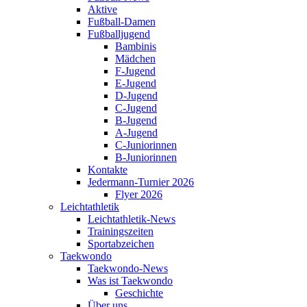
Aktive
Fußball-Damen
Fußballjugend
Bambinis
Mädchen
F-Jugend
E-Jugend
D-Jugend
C-Jugend
B-Jugend
A-Jugend
C-Juniorinnen
B-Juniorinnen
Kontakte
Jedermann-Turnier 2026
Flyer 2026
Leichtathletik
Leichtathletik-News
Trainingszeiten
Sportabzeichen
Taekwondo
Taekwondo-News
Was ist Taekwondo
Geschichte
Über uns