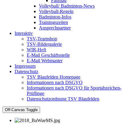
Fanmag
Volleyball/ Badminton-News
Volleyball-Regeln
Badminton-Infos
Trainingszeiten
Ansprechpartner
Interaktiv
TSV-Teamshop
TSV-Bildergalerie
WIR-Heft
E-Mail Geschäftsstelle
E-Mail Webmaster
Impressum
Datenschutz
TSV Blaufelden Homepage
Informationen nach DSGVO
Informationen nach DSGVO für Sportabzeichen-
Prüflinge
Datenschutzordnung TSV Blaufelden
Off-Canvas Toggle