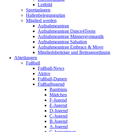
Leitbild
Sportanlagen
Hallenbelegungsplan
Mitglied werden
Aufnahmeantrag
Aufnahmeantrag Dance4Teens
Aufnahmeantrag Männergymnastik
Aufnahmeantrag Salsation
Aufnahmeantrag Embrace & Move
Mitgliedsbeiträge und Beitragsordnung
Abteilungen
Fußball
Fußball-News
Aktive
Fußball-Damen
Fußballjugend
Bambinis
Mädchen
F-Jugend
E-Jugend
D-Jugend
C-Jugend
B-Jugend
A-Jugend
C-Juniorinnen