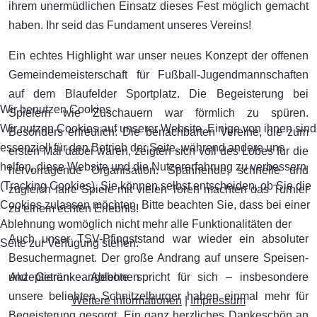
ihrem unermüdlichen Einsatz dieses Fest möglich gemacht
haben. Ihr seid das Fundament unseres Vereins!
Ein echtes Highlight war unser neues Konzept der offenen
Gemeindemeisterschaft für Fußball-Jugendmannschaften
auf dem Blaufelder Sportplatz. Die Begeisterung bei
Wir benutzen Cookies
Spielern wie Zuschauern war förmlich zu spüren.
Wir nutzen Cookies auf unserer Website. Einige von ihnen sind
Besonders erfreulich: Die benachbarten Vereine, die zum
essenziell für den Betrieb der Seite, während andere uns
ersten Mal dabei waren, zeigten sich voll des Lobes für die
helfen, diese Website und die Nutzererfahrung zu verbessern
hervorragende Organisation. Spannende, schnelle und
(Tracking Cookies). Sie können selbst entscheiden, ob Sie die
zugleich faire Spiele mit vielen Toren machten das Turnier
Cookies zulassen möchten. Bitte beachten Sie, dass bei einer
zu einem echten Erlebnis!
Ablehnung womöglich nicht mehr alle Funktionalitäten der
Auch unser TSV-Pfingststand war wieder ein absoluter
Seite zur Verfügung stehen.
Besuchermagnet. Der große Andrang auf unsere Speisen-
Akzeptieren
Ablehnen
und Getränkeangebote spricht für sich – insbesondere
unsere beliebten Schnitzelburger haben einmal mehr für
Weitere Informationen
|
Impressum
Begeisterung gesorgt. Ein ganz herzliches Dankeschön an