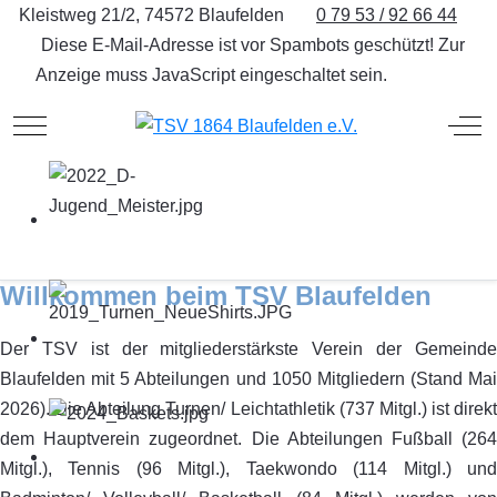
Kleistweg 21/2, 74572 Blaufelden
0 79 53 / 92 66 44
Diese E-Mail-Adresse ist vor Spambots geschützt! Zur
Anzeige muss JavaScript eingeschaltet sein.
Mobile Menu Toggle
Off
Willkommen beim TSV Blaufelden
Der TSV ist der mitgliederstärkste Verein der Gemeinde
Blaufelden mit 5 Abteilungen und 1050 Mitgliedern (Stand Mai
2026). Die Abteilung Turnen/ Leichtathletik (737 Mitgl.) ist direkt
dem Hauptverein zugeordnet. Die Abteilungen Fußball (264
Mitgl.), Tennis (96 Mitgl.), Taekwondo (114 Mitgl.) und