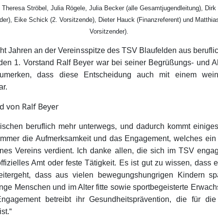
, Theresa Ströbel, Julia Rögele, Julia Becker (alle Gesamtjugendleitung), Dirk
der), Eike Schick (2. Vorsitzende), Dieter Hauck (Finanzreferent) und Matthia
Vorsitzender).
t Jahren an der Vereinsspitze des TSV Blaufelden aus berufl
en 1. Vorstand Ralf Beyer war bei seiner Begrüßungs- und 
nzumerken, dass diese Entscheidung auch mit einem wei
r.
wischen beruflich mehr unterwegs, und dadurch kommt einige
t immer die Aufmerksamkeit und das Engagement, welches ei
ines Vereins verdient. Ich danke allen, die sich im TSV enga
fizielles Amt oder feste Tätigkeit. Es ist gut zu wissen, dass
eitergeht, dass aus vielen bewegungshungrigen Kindern spät
unge Menschen und im Alter fitte sowie sportbegeisterte Erwac
ngagement betreibt ihr Gesundheitsprävention, die für die 
st.“