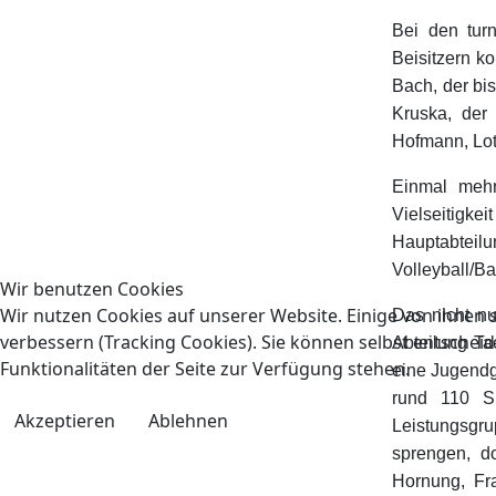
Bei den tur
Beisitzern ko
Bach, der bi
Kruska, der
Hofmann, Lot
Einmal mehr
Vielseitigke
Hauptabt
Volleyball/Ba
Wir benutzen Cookies
Wir nutzen Cookies auf unserer Website. Einige von ihnen s
Das nicht nu
verbessern (Tracking Cookies). Sie können selbst entscheid
Abteilung Ta
Funktionalitäten der Seite zur Verfügung stehen.
eine Jugendg
rund 110 Sp
Akzeptieren
Ablehnen
Leistungsgru
sprengen, d
Hornung, Fr