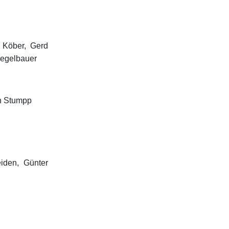
 Köber, Gerd
iegelbauer
ch Stumpp
iden, Günter