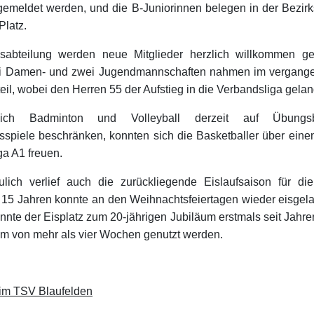
gemeldet werden, und die B-Juniorinnen belegen in der Bezirks
Platz.
isabteilung werden neue Mitglieder herzlich willkommen ge
ei Damen- und zwei Jugendmannschaften nahmen im vergang
teil, wobei den Herren 55 der Aufstieg in die Verbandsliga gelan
ich Badminton und Volleyball derzeit auf Übungsb
sspiele beschränken, konnten sich die Basketballer über einen 
iga A1 freuen.
eulich verlief auch die zurückliegende Eislaufsaison für die 
t 15 Jahren konnte an den Weihnachtsfeiertagen wieder eisgel
nnte der Eisplatz zum 20-jährigen Jubiläum erstmals seit Jahre
um von mehr als vier Wochen genutzt werden.
im TSV Blaufelden