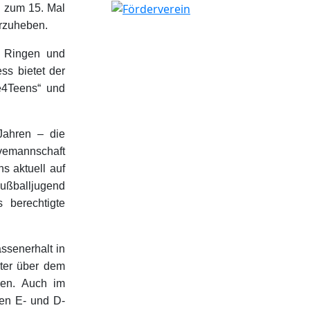
n zum 15. Mal
orzuheben.
k, Ringen und
ess bietet der
e4Teens“ und
Jahren – die
vemannschaft
s aktuell auf
Fußballjugend
 berechtigte
ssenerhalt in
hter über dem
den. Auch im
ten E- und D-