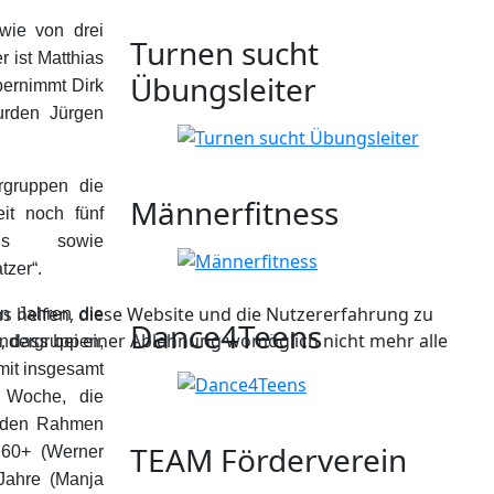
wie von drei
Turnen sucht
r ist Matthias
Übungsleiter
bernimmt Dirk
urden Jürgen
rgruppen die
Männerfitness
eit noch fünf
nis sowie
tzer“.
ns helfen, diese Website und die Nutzererfahrung zu
en Jahren die
Dance4Teens
e, dass bei einer Ablehnung womöglich nicht mehr alle
indergruppen,
mit insgesamt
o Woche, die
de den Rahmen
TEAM Förderverein
 60+ (Werner
Jahre (Manja