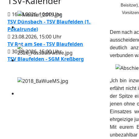
TSV-Kalender
Beisitzer)
Vorsitzen
16.08.2026
,
16:00
Uhr
TSV Dünsbach - TSV Blaufelden (1.
Pokalrunde)
Dem nach ach
23.08.2026
,
15:00
Uhr
ausscheidend
TV Rot am See - TSV Blaufelden
deutlich a
30.08.2026
,
15:00
Uhr
verbunden wa
TSV Blaufelden - SGM Kreßberg
„Ich bin inz
erfährt nich
der Spitze e
jenen ohne of
Einsatzes w
ehrgeizige j
Mit eurem E
unbezahlbar i