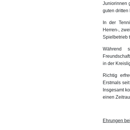
Juniorinnen 
guten dritten 
In der Tenn
Herren-, zw
Spielbetrieb 
Während s
Freundschaft
in der Kreisl
Richtig erfr
Erstmals sei
Insgesamt ko
einen Zeitra
Ehrungen be