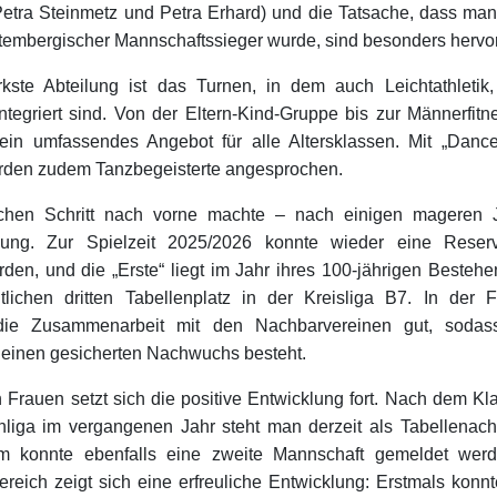
tra Steinmetz und Petra Erhard) und die Tatsache, dass ma
ttembergischer Mannschaftssieger wurde, sind besonders herv
ärkste Abteilung ist das Turnen, in dem auch Leichtathleti
ntegriert sind. Von der Eltern-Kind-Gruppe bis zur Männerfitn
 ein umfassendes Angebot für alle Altersklassen. Mit „Danc
rden zudem Tanzbegeisterte angesprochen.
ichen Schritt nach vorne machte – nach einigen mageren 
ilung. Zur Spielzeit 2025/2026 konnte wieder eine Reser
den, und die „Erste“ liegt im Jahr ihres 100-jährigen Bestehen
lichen dritten Tabellenplatz in der Kreisliga B7. In der 
t die Zusammenarbeit mit den Nachbarvereinen gut, sodass
 einen gesicherten Nachwuchs besteht.
 Frauen setzt sich die positive Entwicklung fort. Nach dem Kla
liga im vergangenen Jahr steht man derzeit als Tabellenac
em konnte ebenfalls eine zweite Mannschaft gemeldet wer
eich zeigt sich eine erfreuliche Entwicklung: Erstmals konn