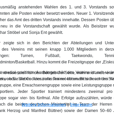
nusmäßig anstehenden Wahlen des 1. und 3. Vorstands so
nnten alle Posten wieder besetzt werden. Neuer 1. Vorsitzende
sher das Amt des dritten Vorstands innehatte. Dessen Posten ü
 neu in die Vorstandschaft gewählt wurde. Als Beisitzer w
har Ströbel und Sonja Ent gewählt.
 zeigte sich in den Berichten der Abteilungen und Unte
it des Vereins mit seinen knapp 1.000 Mitgliedern in derz
eilungen: Turnen, Fußball, Taekwondo, Ten
dminton/Basketball. Hinzu kommt die Freizeitgruppe der „Eiskra
ind essenziell für den Betrieb der Seite, während andere u
r medial positivste Aushängeschild des Vereins ist seit viel
en, ob Sie die Cookies zulassen möchten. Bitte beachten Si
ekwondo. Sieben lizenzierte Trainer kümmern sich um drei K
ruppe, eine Erwachsenengruppe sowie eine Leistungsgruppe 
ortlern. Jeder Sportler trainiert mindestens zweimal pr
ppe sogar vier- bis fünfmal. Alle Erfolge aufzuzählen, wür
Weitere Informationen
|
Impressum
och die beiden deutschen Meistertitel im Team der Herren
ank Herzog und Manfred Büttner) sowie der Damen 50–60 