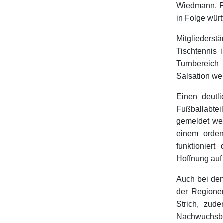
Wiedmann, Pe
in Folge wür
Mitgliederst
Tischtennis i
Turnbereich
Salsation we
Einen deutl
Fußballabte
gemeldet wer
einem ordent
funktionier
Hoffnung auf
Auch bei den
der Regionen
Strich, zud
Nachwuchsber