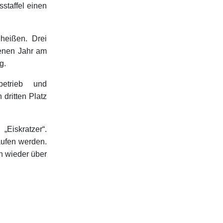
staffel einen
heißen. Drei
enen Jahr am
g.
etrieb und
dritten Platz
„Eiskratzer“.
aufen werden.
n wieder über