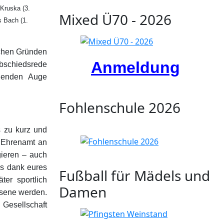
 Kruska (3.
Mixed Ü70 - 2026
s Bach (1.
ichen Gründen
Anmeldung
Abschiedsrede
nenden Auge
Fohlenschule 2026
s zu kurz und
n Ehrenamt an
gieren – auch
 es dank eures
Fußball für Mädels und
er sportlich
Damen
hsene werden.
Gesellschaft