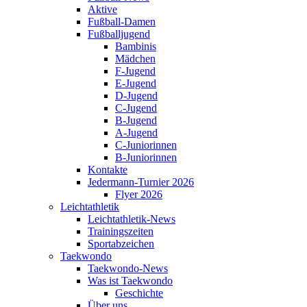
Aktive
Fußball-Damen
Fußballjugend
Bambinis
Mädchen
F-Jugend
E-Jugend
D-Jugend
C-Jugend
B-Jugend
A-Jugend
C-Juniorinnen
B-Juniorinnen
Kontakte
Jedermann-Turnier 2026
Flyer 2026
Leichtathletik
Leichtathletik-News
Trainingszeiten
Sportabzeichen
Taekwondo
Taekwondo-News
Was ist Taekwondo
Geschichte
Über uns