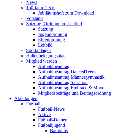
News
150 Jahre TSV
Jubiläumsheft zum Download
Vorstand
Satzung, Ordnungen, Leitbild
Satzung
Jugendordnung
Ehrenordnung
Leitbild
Sportanlagen
Hallenbelegungsplan
Mitglied werden
Aufnahmeantrag
Aufnahmeantrag Dance4Teens
Aufnahmeantrag Männergymnastik
Aufnahmeantrag Salsation
Aufnahmeantrag Embrace & Move
Mitgliedsbeiträge und Beitragsordnung
Abteilungen
Fußball
Fußball-News
Aktive
Fußball-Damen
Fußballjugend
Bambinis