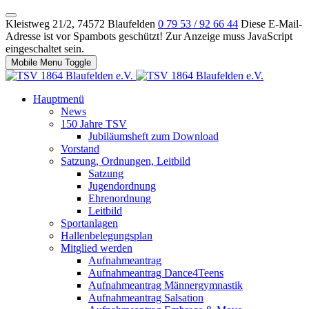
Kleistweg 21/2, 74572 Blaufelden
0 79 53 / 92 66 44
Diese E-Mail-
Adresse ist vor Spambots geschützt! Zur Anzeige muss JavaScript
eingeschaltet sein.
Mobile Menu Toggle
Hauptmenü
News
150 Jahre TSV
Jubiläumsheft zum Download
Vorstand
Satzung, Ordnungen, Leitbild
Satzung
Jugendordnung
Ehrenordnung
Leitbild
Sportanlagen
Hallenbelegungsplan
Mitglied werden
Aufnahmeantrag
Aufnahmeantrag Dance4Teens
Aufnahmeantrag Männergymnastik
Aufnahmeantrag Salsation