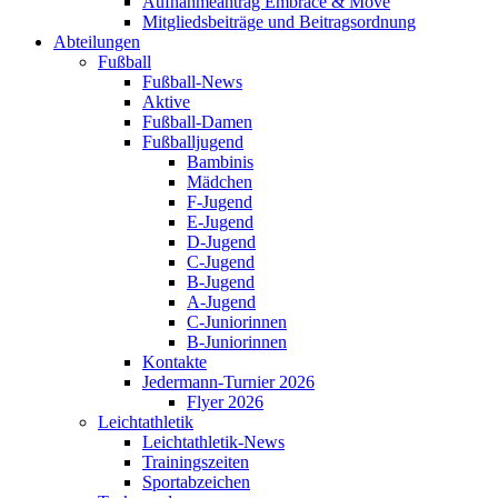
Aufnahmeantrag Embrace & Move
Mitgliedsbeiträge und Beitragsordnung
Abteilungen
Fußball
Fußball-News
Aktive
Fußball-Damen
Fußballjugend
Bambinis
Mädchen
F-Jugend
E-Jugend
D-Jugend
C-Jugend
B-Jugend
A-Jugend
C-Juniorinnen
B-Juniorinnen
Kontakte
Jedermann-Turnier 2026
Flyer 2026
Leichtathletik
Leichtathletik-News
Trainingszeiten
Sportabzeichen