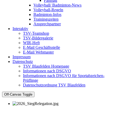
Fanmag
Volleyball/ Badminton-News
Volleyball-Regeln
Badminton-Infos
Trainingszeiten
Ansprechpartner
Interaktiv
TSV-Teamshop
TSV-Bildergalerie
WIR-Heft
E-Mail Geschäftsstelle
E-Mail Webmaster
Impressum
Datenschutz
TSV Blaufelden Homepage
Informationen nach DSGVO
Informationen nach DSGVO für Sportabzeichen-
Prüflinge
Datenschutzordnung TSV Blaufelden
Off-Canvas Toggle