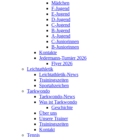
Mädchen
F-Jugend
E-Jugend
D-Jugend
C-Jugend
B-Jugend
A-Jugend
C-Juniorinnen
B-Juniorinnen
Kontakte
Jedermann-Turnier 2026
Flyer 2026
Leichtathletik
Leichtathletik-News
Trainingszeiten
Sportabzeichen
Taekwondo
Taekwondo-News
Was ist Taekwondo
Geschichte
Über uns
Unsere Trainer
Trainingszeiten
Kontakt
Tennis