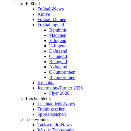
Fußball
Fußball-News
Aktive
Fußball-Damen
Fußballjugend
Bambinis
Mädchen
F-Jugend
E-Jugend
D-Jugend
C-Jugend
B-Jugend
A-Jugend
C-Juniorinnen
B-Juniorinnen
Kontakte
Jedermann-Turnier 2026
Flyer 2026
Leichtathletik
Leichtathletik-News
Trainingszeiten
Sportabzeichen
Taekwondo
Taekwondo-News
Was ist Taekwondo