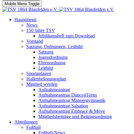
Mobile Menu Toggle
Hauptmenü
News
150 Jahre TSV
Jubiläumsheft zum Download
Vorstand
Satzung, Ordnungen, Leitbild
Satzung
Jugendordnung
Ehrenordnung
Leitbild
Sportanlagen
Hallenbelegungsplan
Mitglied werden
Aufnahmeantrag
Aufnahmeantrag Dance4Teens
Aufnahmeantrag Männergymnastik
Aufnahmeantrag Salsation
Aufnahmeantrag Embrace & Move
Mitgliedsbeiträge und Beitragsordnung
Abteilungen
Fußball
Fußball-News