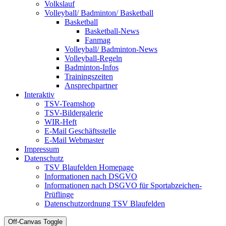
Volkslauf
Volleyball/ Badminton/ Basketball
Basketball
Basketball-News
Fanmag
Volleyball/ Badminton-News
Volleyball-Regeln
Badminton-Infos
Trainingszeiten
Ansprechpartner
Interaktiv
TSV-Teamshop
TSV-Bildergalerie
WIR-Heft
E-Mail Geschäftsstelle
E-Mail Webmaster
Impressum
Datenschutz
TSV Blaufelden Homepage
Informationen nach DSGVO
Informationen nach DSGVO für Sportabzeichen-
Prüflinge
Datenschutzordnung TSV Blaufelden
Off-Canvas Toggle