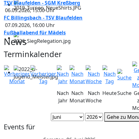
TSV Blaufelden - SGM Kreßberg
06.09.2026
,
15:00
Uhr
FC Billingsbach - TSV Blaufelden
07.09.2026
,
16:00
Uhr
Fußballabend für Mädels
News
Terminkalender
Nach
Nach
Nach
Heute
Suche
G
Jahr
Monat
Woche
Mo
Gehe zu Mon
Events für