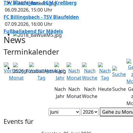
TSV Blaufelden - SGM Kreßberg
06.09.2026
,
15:00
Uhr
FC Billingsbach - TSV Blaufelden
07.09.2026
,
16:00
Uhr
Fußballabend für Mädels
News
Terminkalender
Nach
Nach
Nach
Heute
Suche
G
Jahr
Monat
Woche
Mo
Gehe zu Mon
Events für