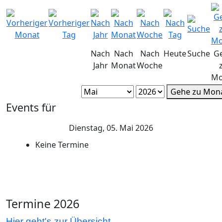
Nach
Nach
Nach
Heute
Suche
G
Jahr
Monat
Woche
Mo
Gehe zu Mon
Events für
Dienstag, 05. Mai 2026
Keine Termine
Termine 2026
Hier geht's zur Übersicht.