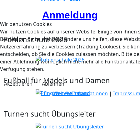
Anmeldung
Wir benutzen Cookies
Wir nutzen Cookies auf unserer Website. Einige von ihnen s
Fohlenschule 2026
Betrieb der Seite, während andere uns helfen, diese Websi
Nutzererfahrung zu verbessern (Tracking Cookies). Sie kön
entscheiden, ob Sie die Cookies zulassen möchten. Bitte be
einer Ablehnung womöglich nicht mehr alle Funktionalitäte
Verfügung stehen.
Fußball für Mädels und Damen
Akzeptieren
Ablehnen
Weitere Informationen
|
Impressu
Turnen sucht Übungsleiter