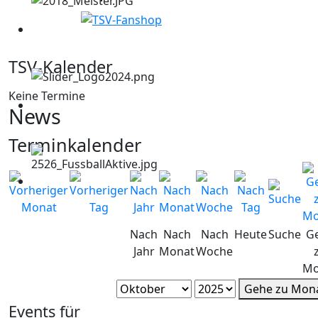
TSV-Kalender
Keine Termine
News
Terminkalender
Nach
Nach
Nach
Heute
Suche
G
Jahr
Monat
Woche
Mo
Gehe zu Mon
Events für