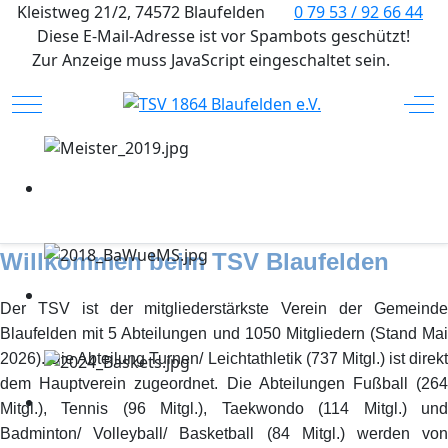
Kleistweg 21/2, 74572 Blaufelden
0 79 53 / 92 66 44
Diese E-Mail-Adresse ist vor Spambots geschützt!
Zur Anzeige muss JavaScript eingeschaltet sein.
Mobile Menu Toggle
Off
Willkommen beim TSV Blaufelden
Der TSV ist der mitgliederstärkste Verein der Gemeinde
Blaufelden mit 5 Abteilungen und 1050 Mitgliedern (Stand Mai
2026). Die Abteilung Turnen/ Leichtathletik (737 Mitgl.) ist direkt
dem Hauptverein zugeordnet. Die Abteilungen Fußball (264
Mitgl.), Tennis (96 Mitgl.), Taekwondo (114 Mitgl.) und
Badminton/ Volleyball/ Basketball (84 Mitgl.) werden von