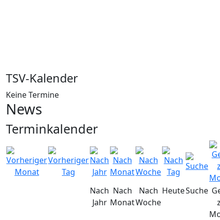
TSV-Kalender
Keine Termine
News
Terminkalender
Nach
Nach
Nach
Heute
Suche
G
Jahr
Monat
Woche
Mo