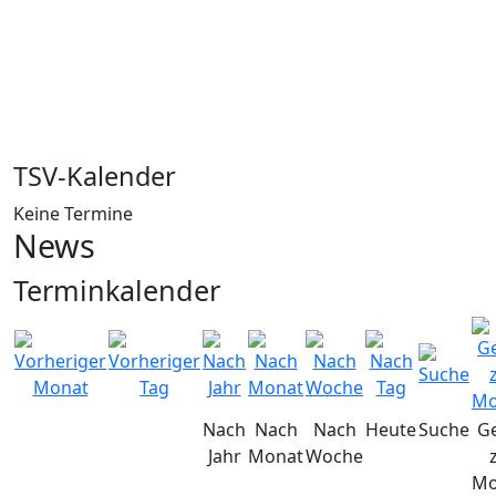
TSV-Kalender
Keine Termine
News
Terminkalender
Nach
Nach
Nach
Heute
Suche
G
Jahr
Monat
Woche
Mo