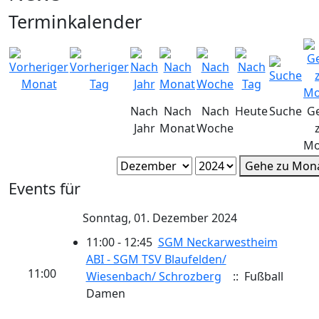
Terminkalender
Nach
Nach
Nach
Heute
Suche
G
Jahr
Monat
Woche
Mo
Gehe zu Mon
Events für
Sonntag, 01. Dezember 2024
11:00 - 12:45
SGM Neckarwestheim
ABI - SGM TSV Blaufelden/​
11:00
Wiesenbach/​ Schrozberg
:: Fußball
Damen