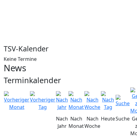
TSV-Kalender
Keine Termine
News
Terminkalender
Nach
Nach
Nach
Heute
Suche
G
Jahr
Monat
Woche
Mo