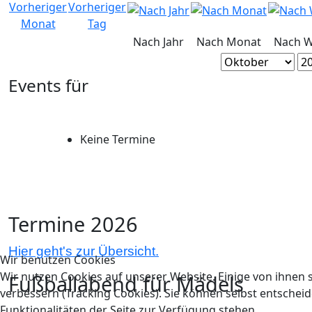
Nach Jahr
Nach Monat
Nach 
Events für
Keine Termine
Termine 2026
Hier geht's zur Übersicht.
Wir benutzen Cookies
Wir nutzen Cookies auf unserer Website. Einige von ihnen s
Fußballabend für Mädels
verbessern (Tracking Cookies). Sie können selbst entscheid
Funktionalitäten der Seite zur Verfügung stehen.