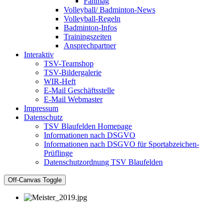
Fanmag
Volleyball/ Badminton-News
Volleyball-Regeln
Badminton-Infos
Trainingszeiten
Ansprechpartner
Interaktiv
TSV-Teamshop
TSV-Bildergalerie
WIR-Heft
E-Mail Geschäftsstelle
E-Mail Webmaster
Impressum
Datenschutz
TSV Blaufelden Homepage
Informationen nach DSGVO
Informationen nach DSGVO für Sportabzeichen-
Prüflinge
Datenschutzordnung TSV Blaufelden
Off-Canvas Toggle