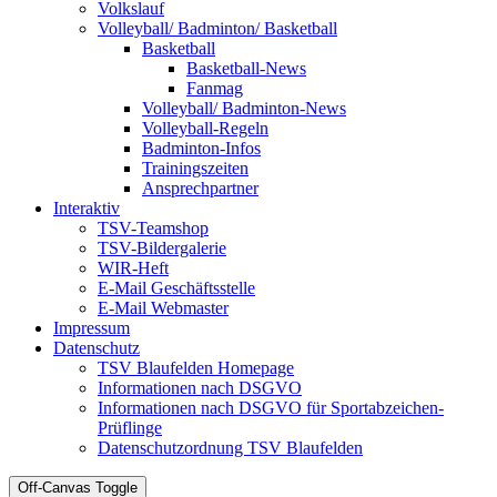
Volkslauf
Volleyball/ Badminton/ Basketball
Basketball
Basketball-News
Fanmag
Volleyball/ Badminton-News
Volleyball-Regeln
Badminton-Infos
Trainingszeiten
Ansprechpartner
Interaktiv
TSV-Teamshop
TSV-Bildergalerie
WIR-Heft
E-Mail Geschäftsstelle
E-Mail Webmaster
Impressum
Datenschutz
TSV Blaufelden Homepage
Informationen nach DSGVO
Informationen nach DSGVO für Sportabzeichen-
Prüflinge
Datenschutzordnung TSV Blaufelden
Off-Canvas Toggle