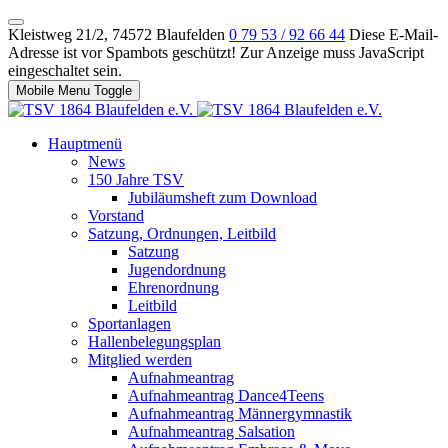
Kleistweg 21/2, 74572 Blaufelden
0 79 53 / 92 66 44
Diese E-Mail-
Adresse ist vor Spambots geschützt! Zur Anzeige muss JavaScript
eingeschaltet sein.
Mobile Menu Toggle
Hauptmenü
News
150 Jahre TSV
Jubiläumsheft zum Download
Vorstand
Satzung, Ordnungen, Leitbild
Satzung
Jugendordnung
Ehrenordnung
Leitbild
Sportanlagen
Hallenbelegungsplan
Mitglied werden
Aufnahmeantrag
Aufnahmeantrag Dance4Teens
Aufnahmeantrag Männergymnastik
Aufnahmeantrag Salsation