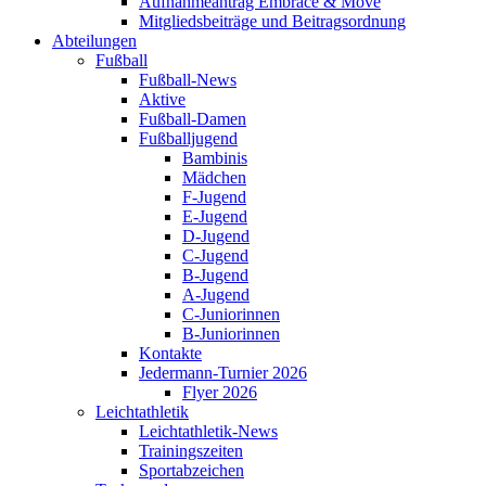
Aufnahmeantrag Embrace & Move
Mitgliedsbeiträge und Beitragsordnung
Abteilungen
Fußball
Fußball-News
Aktive
Fußball-Damen
Fußballjugend
Bambinis
Mädchen
F-Jugend
E-Jugend
D-Jugend
C-Jugend
B-Jugend
A-Jugend
C-Juniorinnen
B-Juniorinnen
Kontakte
Jedermann-Turnier 2026
Flyer 2026
Leichtathletik
Leichtathletik-News
Trainingszeiten
Sportabzeichen