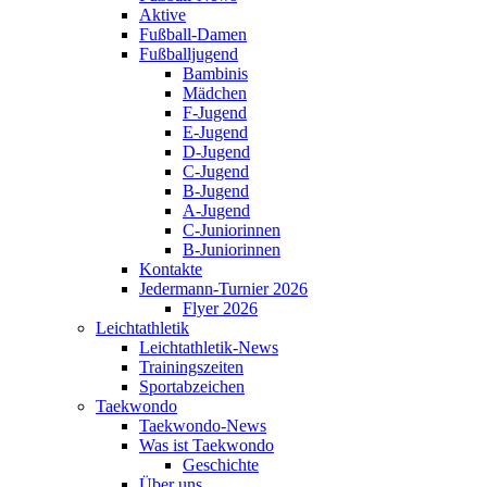
Aktive
Fußball-Damen
Fußballjugend
Bambinis
Mädchen
F-Jugend
E-Jugend
D-Jugend
C-Jugend
B-Jugend
A-Jugend
C-Juniorinnen
B-Juniorinnen
Kontakte
Jedermann-Turnier 2026
Flyer 2026
Leichtathletik
Leichtathletik-News
Trainingszeiten
Sportabzeichen
Taekwondo
Taekwondo-News
Was ist Taekwondo
Geschichte
Über uns