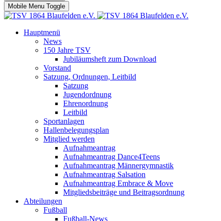
Mobile Menu Toggle
Hauptmenü
News
150 Jahre TSV
Jubiläumsheft zum Download
Vorstand
Satzung, Ordnungen, Leitbild
Satzung
Jugendordnung
Ehrenordnung
Leitbild
Sportanlagen
Hallenbelegungsplan
Mitglied werden
Aufnahmeantrag
Aufnahmeantrag Dance4Teens
Aufnahmeantrag Männergymnastik
Aufnahmeantrag Salsation
Aufnahmeantrag Embrace & Move
Mitgliedsbeiträge und Beitragsordnung
Abteilungen
Fußball
Fußball-News