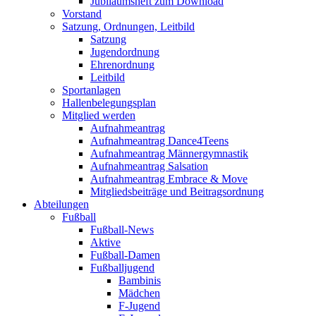
Jubiläumsheft zum Download
Vorstand
Satzung, Ordnungen, Leitbild
Satzung
Jugendordnung
Ehrenordnung
Leitbild
Sportanlagen
Hallenbelegungsplan
Mitglied werden
Aufnahmeantrag
Aufnahmeantrag Dance4Teens
Aufnahmeantrag Männergymnastik
Aufnahmeantrag Salsation
Aufnahmeantrag Embrace & Move
Mitgliedsbeiträge und Beitragsordnung
Abteilungen
Fußball
Fußball-News
Aktive
Fußball-Damen
Fußballjugend
Bambinis
Mädchen
F-Jugend