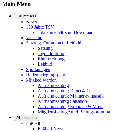
Main Menu
Hauptmenü
News
150 Jahre TSV
Jubiläumsheft zum Download
Vorstand
Satzung, Ordnungen, Leitbild
Satzung
Jugendordnung
Ehrenordnung
Leitbild
Sportanlagen
Hallenbelegungsplan
Mitglied werden
Aufnahmeantrag
Aufnahmeantrag Dance4Teens
Aufnahmeantrag Männergymnastik
Aufnahmeantrag Salsation
Aufnahmeantrag Embrace & Move
Mitgliedsbeiträge und Beitragsordnung
Abteilungen
Fußball
Fußball-News