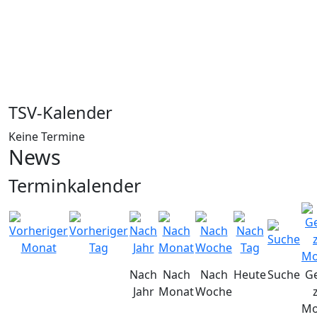
TSV-Kalender
Keine Termine
News
Terminkalender
Nach
Nach
Nach
Heute
Suche
G
Jahr
Monat
Woche
Mo