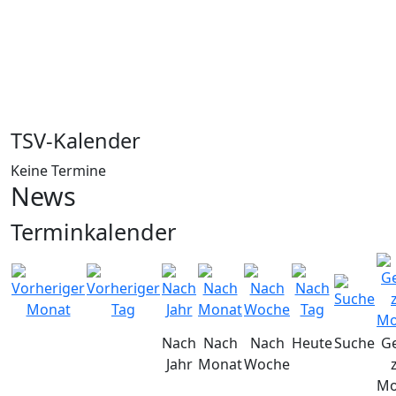
TSV-Kalender
Keine Termine
News
Terminkalender
Nach
Nach
Nach
Heute
Suche
G
Jahr
Monat
Woche
Mo