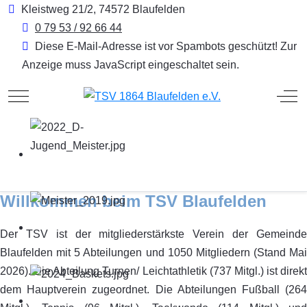
Kleistweg 21/2, 74572 Blaufelden
0 79 53 / 92 66 44
Diese E-Mail-Adresse ist vor Spambots geschützt! Zur
Anzeige muss JavaScript eingeschaltet sein.
Mobile Menu Toggle
Off
Willkommen beim TSV Blaufelden
Der TSV ist der mitgliederstärkste Verein der Gemeinde
Blaufelden mit 5 Abteilungen und 1050 Mitgliedern (Stand Mai
2026). Die Abteilung Turnen/ Leichtathletik (737 Mitgl.) ist direkt
dem Hauptverein zugeordnet. Die Abteilungen Fußball (264