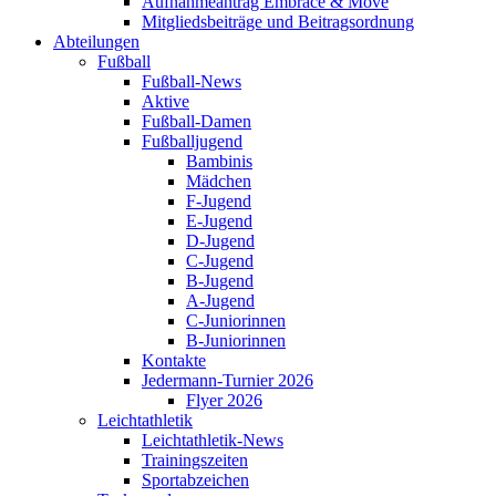
Aufnahmeantrag Embrace & Move
Mitgliedsbeiträge und Beitragsordnung
Abteilungen
Fußball
Fußball-News
Aktive
Fußball-Damen
Fußballjugend
Bambinis
Mädchen
F-Jugend
E-Jugend
D-Jugend
C-Jugend
B-Jugend
A-Jugend
C-Juniorinnen
B-Juniorinnen
Kontakte
Jedermann-Turnier 2026
Flyer 2026
Leichtathletik
Leichtathletik-News
Trainingszeiten
Sportabzeichen