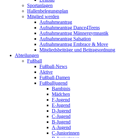
Sportanlagen
Hallenbelegungsplan
Mitglied werden
Aufnahmeantrag
Aufnahmeantrag Dance4Teens
Aufnahmeantrag Männergymnastik
Aufnahmeantrag Salsation
Aufnahmeantrag Embrace & Move
Mitgliedsbeiträge und Beitragsordnung
Abteilungen
Fußball
Fußball-News
Aktive
Fußball-Damen
Fußballjugend
Bambinis
Mädchen
F-Jugend
E-Jugend
D-Jugend
C-Jugend
B-Jugend
A-Jugend
C-Juniorinnen