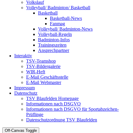
Volkslauf
Volleyball/ Badminton/ Basketball
Basketball
Basketball-News
Fanmag
Volleyball/ Badminton-News
Volleyball-Regeln
Badminton-Infos
Trainingszeiten
Ansprechpartner
Interaktiv
TSV-Teamshop
TSV-Bildergalerie
WIR-Heft
E-Mail Geschäftsstelle
E-Mail Webmaster
Impressum
Datenschutz
TSV Blaufelden Homepage
Informationen nach DSGVO
Informationen nach DSGVO für Sportabzeichen-
Prüflinge
Datenschutzordnung TSV Blaufelden
Off-Canvas Toggle