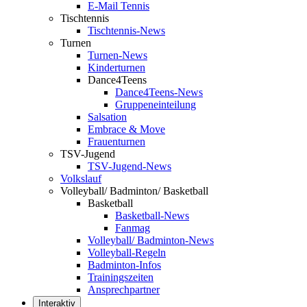
E-Mail Tennis
Tischtennis
Tischtennis-News
Turnen
Turnen-News
Kinderturnen
Dance4Teens
Dance4Teens-News
Gruppeneinteilung
Salsation
Embrace & Move
Frauenturnen
TSV-Jugend
TSV-Jugend-News
Volkslauf
Volleyball/ Badminton/ Basketball
Basketball
Basketball-News
Fanmag
Volleyball/ Badminton-News
Volleyball-Regeln
Badminton-Infos
Trainingszeiten
Ansprechpartner
Interaktiv