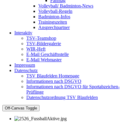
Fanmag
Volleyball/ Badminton-News
Volleyball-Regeln
Badminton-Infos
Trainingszeiten
Ansprechpartner
Interaktiv
TSV-Teamshop
TSV-Bildergalerie
WIR-Heft
E-Mail Geschäftsstelle
E-Mail Webmaster
Impressum
Datenschutz
TSV Blaufelden Homepage
Informationen nach DSGVO
Informationen nach DSGVO für Sportabzeichen-
Prüflinge
Datenschutzordnung TSV Blaufelden
Off-Canvas Toggle