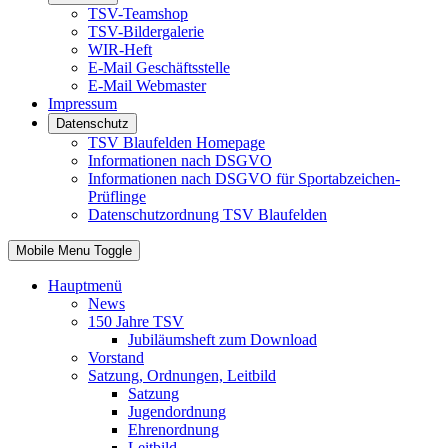
TSV-Teamshop
TSV-Bildergalerie
WIR-Heft
E-Mail Geschäftsstelle
E-Mail Webmaster
Impressum
Datenschutz
TSV Blaufelden Homepage
Informationen nach DSGVO
Informationen nach DSGVO für Sportabzeichen-
Prüflinge
Datenschutzordnung TSV Blaufelden
Mobile Menu Toggle
Hauptmenü
News
150 Jahre TSV
Jubiläumsheft zum Download
Vorstand
Satzung, Ordnungen, Leitbild
Satzung
Jugendordnung
Ehrenordnung
Leitbild