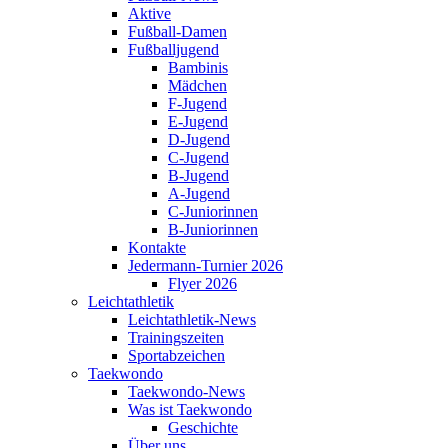
Aktive
Fußball-Damen
Fußballjugend
Bambinis
Mädchen
F-Jugend
E-Jugend
D-Jugend
C-Jugend
B-Jugend
A-Jugend
C-Juniorinnen
B-Juniorinnen
Kontakte
Jedermann-Turnier 2026
Flyer 2026
Leichtathletik
Leichtathletik-News
Trainingszeiten
Sportabzeichen
Taekwondo
Taekwondo-News
Was ist Taekwondo
Geschichte
Über uns