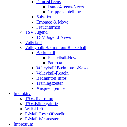
Dance4Teens
Dance4Teens-News
Gruppeneinteilung
Salsation
Embrace & Move
Frauenturnen
TSV-Jugend
TSV-Jugend-News
Volkslauf
Volleyball/ Badminton/ Basketball
Basketball
Basketball-News
Fanmag
Volleyball/ Badminton-News
Volleyball-Regeln
Badminton-Infos
Trainingszeiten
Ansprechpartner
Interaktiv
TSV-Teamshop
TSV-Bildergalerie
WIR-Heft
E-Mail Geschäftsstelle
E-Mail Webmaster
Impressum