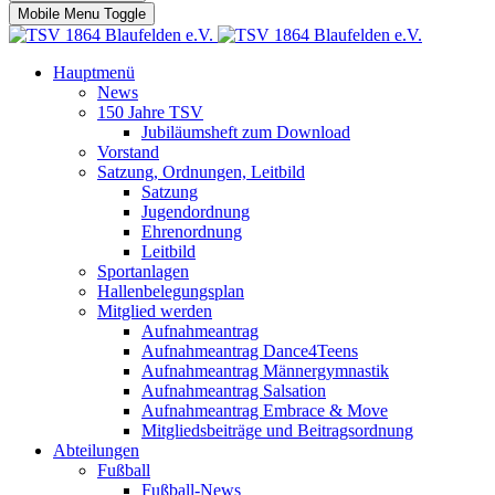
Mobile Menu Toggle
Hauptmenü
News
150 Jahre TSV
Jubiläumsheft zum Download
Vorstand
Satzung, Ordnungen, Leitbild
Satzung
Jugendordnung
Ehrenordnung
Leitbild
Sportanlagen
Hallenbelegungsplan
Mitglied werden
Aufnahmeantrag
Aufnahmeantrag Dance4Teens
Aufnahmeantrag Männergymnastik
Aufnahmeantrag Salsation
Aufnahmeantrag Embrace & Move
Mitgliedsbeiträge und Beitragsordnung
Abteilungen
Fußball
Fußball-News