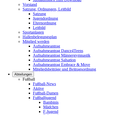
Vorstand
Satzung, Ordnungen, Leitbild
Satzung
Jugendordnung
Ehrenordnung
Leitbild
Sportanlagen
Hallenbelegungsplan
Mitglied werden
Aufnahmeantrag
Aufnahmeantrag Dance4Teens
Aufnahmeantrag Männergymnastik
Aufnahmeantrag Salsation
Aufnahmeantrag Embrace & Move
Mitgliedsbeiträge und Beitragsordnung
Abteilungen
Fußball
Fußball-News
Aktive
Fußball-Damen
Fußballjugend
Bambinis
Mädchen
F-Jugend