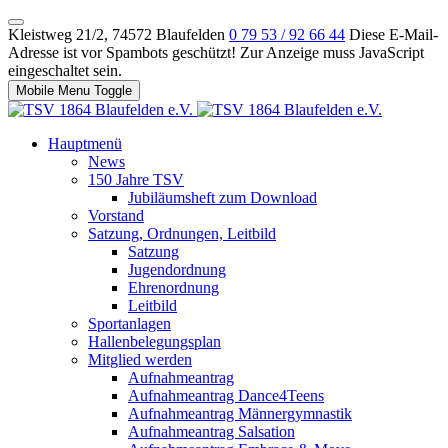
Kleistweg 21/2, 74572 Blaufelden
0 79 53 / 92 66 44
Diese E-Mail-
Adresse ist vor Spambots geschützt! Zur Anzeige muss JavaScript
eingeschaltet sein.
Mobile Menu Toggle
Hauptmenü
News
150 Jahre TSV
Jubiläumsheft zum Download
Vorstand
Satzung, Ordnungen, Leitbild
Satzung
Jugendordnung
Ehrenordnung
Leitbild
Sportanlagen
Hallenbelegungsplan
Mitglied werden
Aufnahmeantrag
Aufnahmeantrag Dance4Teens
Aufnahmeantrag Männergymnastik
Aufnahmeantrag Salsation