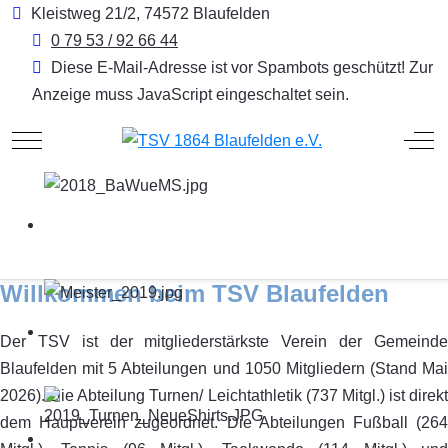
Kleistweg 21/2, 74572 Blaufelden
0 79 53 / 92 66 44
Diese E-Mail-Adresse ist vor Spambots geschützt! Zur
Anzeige muss JavaScript eingeschaltet sein.
Mobile Menu Toggle
Off
Willkommen beim TSV Blaufelden
Der TSV ist der mitgliederstärkste Verein der Gemeinde
Blaufelden mit 5 Abteilungen und 1050 Mitgliedern (Stand Mai
2026). Die Abteilung Turnen/ Leichtathletik (737 Mitgl.) ist direkt
dem Hauptverein zugeordnet. Die Abteilungen Fußball (264