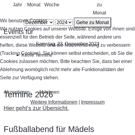
Jahr
Monat
Woche
zu
Monat
Wir benutzen Cookies
Gehe zu Monat
Wir nutzen Cookies auf unserer Website. Einige von ihnen sind
Events für
essenziell für den Betrieb der Seite, während andere uns
Samstag, 23. Dezember 2023
helfen, diese Website und die Nutzererfahrung zu verbessern
(Tracking Cookies). Sie können selbst entscheiden, ob Sie die
Keine Termine
Cookies zulassen möchten. Bitte beachten Sie, dass bei einer
Ablehnung womöglich nicht mehr alle Funktionalitäten der
Seite zur Verfügung stehen.
Akzeptieren
Ablehnen
Termine 2026
Weitere Informationen
|
Impressum
Hier geht's zur Übersicht.
Fußballabend für Mädels