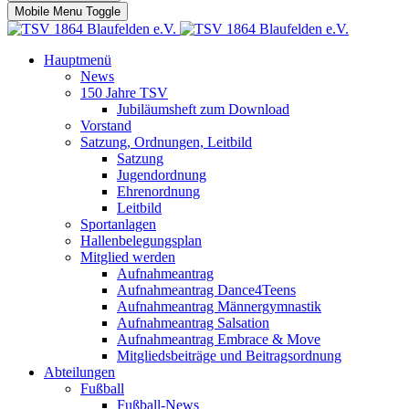
Mobile Menu Toggle
Hauptmenü
News
150 Jahre TSV
Jubiläumsheft zum Download
Vorstand
Satzung, Ordnungen, Leitbild
Satzung
Jugendordnung
Ehrenordnung
Leitbild
Sportanlagen
Hallenbelegungsplan
Mitglied werden
Aufnahmeantrag
Aufnahmeantrag Dance4Teens
Aufnahmeantrag Männergymnastik
Aufnahmeantrag Salsation
Aufnahmeantrag Embrace & Move
Mitgliedsbeiträge und Beitragsordnung
Abteilungen
Fußball
Fußball-News