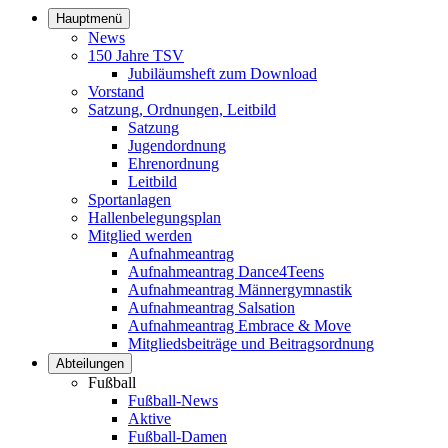
Hauptmenü
News
150 Jahre TSV
Jubiläumsheft zum Download
Vorstand
Satzung, Ordnungen, Leitbild
Satzung
Jugendordnung
Ehrenordnung
Leitbild
Sportanlagen
Hallenbelegungsplan
Mitglied werden
Aufnahmeantrag
Aufnahmeantrag Dance4Teens
Aufnahmeantrag Männergymnastik
Aufnahmeantrag Salsation
Aufnahmeantrag Embrace & Move
Mitgliedsbeiträge und Beitragsordnung
Abteilungen
Fußball
Fußball-News
Aktive
Fußball-Damen