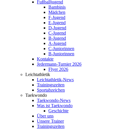
Fußballjugend
Bambinis
Mädchen
F-Jugend
E-Jugend
D-Jugend
C-Jugend
B-Jugend
A-Jugend
C-Juniorinnen
B-Juniorinnen
Kontakte
Jedermann-Turnier 2026
Flyer 2026
Leichtathletik
Leichtathletik-News
Trainingszeiten
Sportabzeichen
Taekwondo
Taekwondo-News
Was ist Taekwondo
Geschichte
Über uns
Unsere Trainer
Trainingszeiten