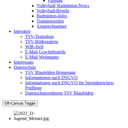
Fanmag
Volleyball/ Badminton-News
Volleyball-Regeln
Badminton-Infos
Trainingszeiten
Ansprechpartner
Interaktiv
TSV-Teamshop
TSV-Bildergalerie
WIR-Heft
E-Mail Geschäftsstelle
E-Mail Webmaster
Impressum
Datenschutz
TSV Blaufelden Homepage
Informationen nach DSGVO
Informationen nach DSGVO für Sportabzeichen-
Prüflinge
Datenschutzordnung TSV Blaufelden
Off-Canvas Toggle