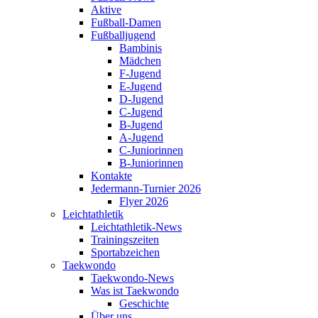
Aktive
Fußball-Damen
Fußballjugend
Bambinis
Mädchen
F-Jugend
E-Jugend
D-Jugend
C-Jugend
B-Jugend
A-Jugend
C-Juniorinnen
B-Juniorinnen
Kontakte
Jedermann-Turnier 2026
Flyer 2026
Leichtathletik
Leichtathletik-News
Trainingszeiten
Sportabzeichen
Taekwondo
Taekwondo-News
Was ist Taekwondo
Geschichte
Über uns