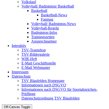
Volkslauf
Volleyball/ Badminton/ Basketball
Basketball
Basketball-News
Fanmag
Volleyball/ Badminton-News
Volleyball-Regeln
Badminton-Infos
Trainingszeiten
Ansprechpartner
Interaktiv
TSV-Teamshop
TSV-Bildergalerie
WIR-Heft
E-Mail Geschäftsstelle
E-Mail Webmaster
Impressum
Datenschutz
TSV Blaufelden Homepage
Informationen nach DSGVO
Informationen nach DSGVO für Sportabzeichen-
Prüflinge
Datenschutzordnung TSV Blaufelden
Off-Canvas Toggle