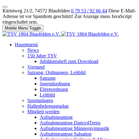
Kleistweg 21/2, 74572 Blaufelden
0 79 53 / 92 66 44
Diese E-Mail-
Adresse ist vor Spambots geschützt! Zur Anzeige muss JavaScript
eingeschaltet sein.
Mobile Menu Toggle
Hauptmenü
News
150 Jahre TSV
Jubiläumsheft zum Download
Vorstand
Satzung, Ordnungen, Leitbild
Satzung
Jugendordnung
Ehrenordnung
Leitbild
Sportanlagen
Hallenbelegungsplan
Mitglied werden
Aufnahmeantrag
Aufnahmeantrag Dance4Teens
Aufnahmeantrag Männergymnastik
Aufnahmeantrag Salsation