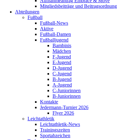
Aufnahmeantrag Embrace & Move
Mitgliedsbeiträge und Beitragsordnung
Abteilungen
Fußball
Fußball-News
Aktive
Fußball-Damen
Fußballjugend
Bambinis
Mädchen
F-Jugend
E-Jugend
D-Jugend
C-Jugend
B-Jugend
A-Jugend
C-Juniorinnen
B-Juniorinnen
Kontakte
Jedermann-Turnier 2026
Flyer 2026
Leichtathletik
Leichtathletik-News
Trainingszeiten
Sportabzeichen