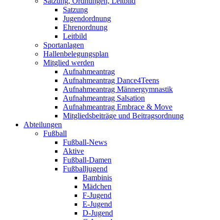
Satzung, Ordnungen, Leitbild
Satzung
Jugendordnung
Ehrenordnung
Leitbild
Sportanlagen
Hallenbelegungsplan
Mitglied werden
Aufnahmeantrag
Aufnahmeantrag Dance4Teens
Aufnahmeantrag Männergymnastik
Aufnahmeantrag Salsation
Aufnahmeantrag Embrace & Move
Mitgliedsbeiträge und Beitragsordnung
Abteilungen
Fußball
Fußball-News
Aktive
Fußball-Damen
Fußballjugend
Bambinis
Mädchen
F-Jugend
E-Jugend
D-Jugend