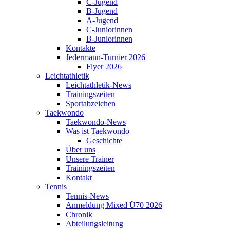
C-Jugend
B-Jugend
A-Jugend
C-Juniorinnen
B-Juniorinnen
Kontakte
Jedermann-Turnier 2026
Flyer 2026
Leichtathletik
Leichtathletik-News
Trainingszeiten
Sportabzeichen
Taekwondo
Taekwondo-News
Was ist Taekwondo
Geschichte
Über uns
Unsere Trainer
Trainingszeiten
Kontakt
Tennis
Tennis-News
Anmeldung Mixed Ü70 2026
Chronik
Abteilungsleitung